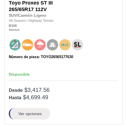
Toyo
Proxes ST III
265/65R17
112V
SUV/Camión Ligero
All-Season
/
Highway Terrain
BSW
500
/A
/A
Número de pieza: TOYO26565177630
Disponible
$3,417.56
Desde
$4,699.49
Hasta
Ver opciones