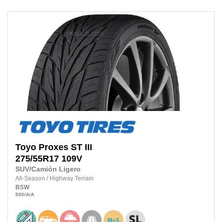
Toyo
Proxes ST III
275/55R17
109V
SUV/Camión Ligero
All-Season
/
Highway Terrain
BSW
500
/A
/A