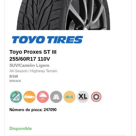
Toyo
Proxes ST III
255/60R17
110V
SUV/Camión Ligero
All-Season
/
Highway Terrain
BSW
500
/A
/A
Número de pieza: 247090
Disponible