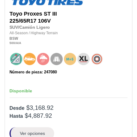
Toyo
Proxes ST III
225/65R17
106V
SUV/Camión Ligero
All-Season
/
Highway Terrain
BSW
500
/A
/A
Número de pieza: 247080
Disponible
$3,168.92
Desde
$4,887.92
Hasta
Ver opciones