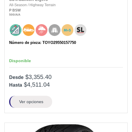
All-Season
/
Highway Terrain
P
BSW
500
/A
/A
Número de pieza: TOYO29550157750
Disponible
$3,355.40
Desde
$4,511.04
Hasta
Ver opciones