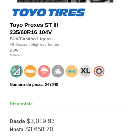
Toyo
Proxes ST III
235/60R16
104V
SUV/Camión Ligero
All-Season
/
Highway Terrain
BSW
500
/A
/A
Número de pieza: 247040
Disponible
$3,019.93
Desde
$3,658.70
Hasta