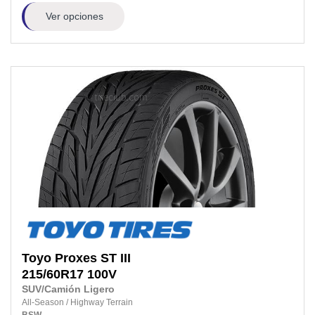
Ver opciones
Toyo
Proxes ST III
215/60R17
100V
SUV/Camión Ligero
All-Season
/
Highway Terrain