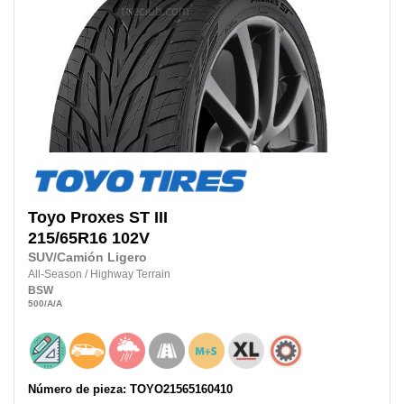
Toyo
Proxes ST III
215/65R16
102V
SUV/Camión Ligero
All-Season
/
Highway Terrain
BSW
500
/A
/A
Número de pieza: TOYO21565160410