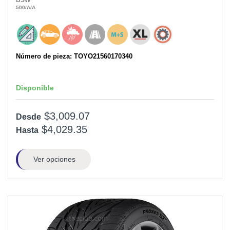
BSW
500
/A
/A
Número de pieza: TOYO21560170340
Disponible
$3,009.07
Desde
$4,029.35
Hasta
Ver opciones