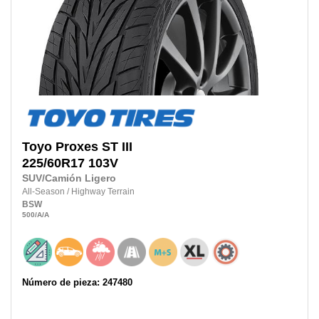
Toyo
Proxes ST III
225/60R17
103V
SUV/Camión Ligero
All-Season
/
Highway Terrain
BSW
500
/A
/A
Número de pieza: 247480