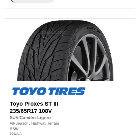
Toyo
Proxes ST III
235/65R17
108V
SUV/Camión Ligero
All-Season
/
Highway Terrain
BSW
500
/A
/A