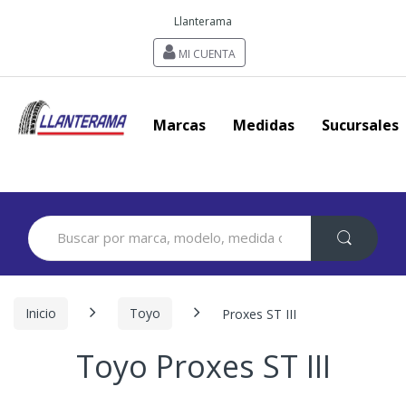
Llanterama
MI CUENTA
Marcas
Medidas
Sucursales
Search
for:
Inicio
Toyo
Proxes ST III
Toyo Proxes ST III