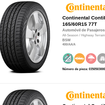
Continental
Conti
165/60R15
77T
Automóvil de Pasajeros
All-Season
/
Highway Terrain
BSW
400
/AA
/A
Número de pieza: 035050300