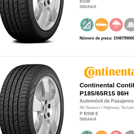
BSW
500
/AA
/A
Número de pieza: 154879900
Continental
Conti
P185/65R15
86H
Automóvil de Pasajeros
All-Season
/
Highway Terrain
P
BSW
E
500
/AA
/A