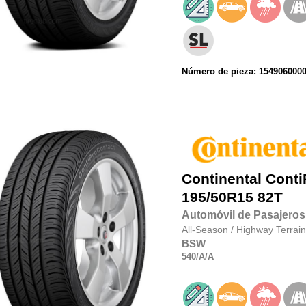
Número de pieza: 154906000
Continental
Conti
195/50R15
82T
Automóvil de Pasajeros
All-Season
/
Highway Terrain
BSW
540
/A
/A