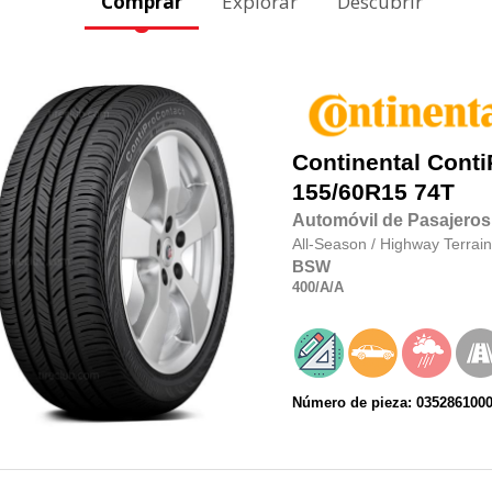
Comprar
Explorar
Descubrir
Continental
Conti
155/60R15
74T
Automóvil de Pasajeros
All-Season
/
Highway Terrain
BSW
400
/A
/A
Número de pieza: 035286100