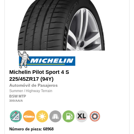
Michelin
Pilot Sport 4 S
225/45ZR17
(94Y)
Automóvil de Pasajeros
Summer
/
Highway Terrain
BSW
MTP
300
/AA
/A
Número de pieza: 68968