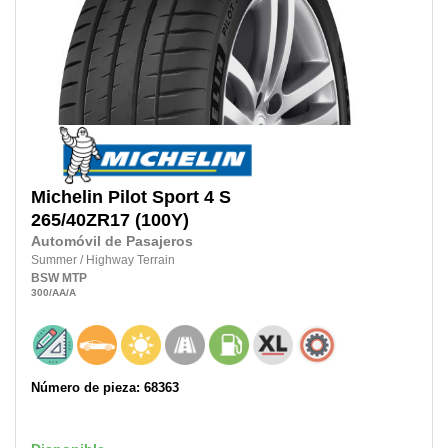
Michelin
Pilot Sport 4 S
265/40ZR17
(100Y)
Automóvil de Pasajeros
Summer
/
Highway Terrain
BSW
MTP
300
/AA
/A
Número de pieza: 68363