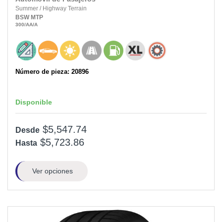
Summer
/
Highway Terrain
BSW
MTP
300
/AA
/A
Número de pieza: 20896
Disponible
$5,547.74
Desde
$5,723.86
Hasta
Ver opciones