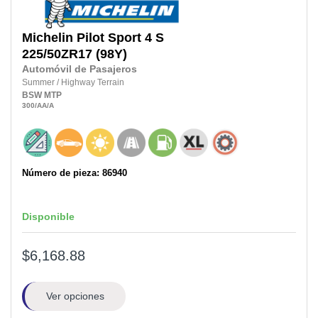
Michelin
Pilot Sport 4 S
225/50ZR17
(98Y)
Automóvil de Pasajeros
Summer
/
Highway Terrain
BSW
MTP
300
/AA
/A
Número de pieza: 86940
Disponible
$6,168.88
Ver opciones