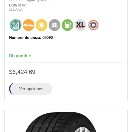
Summer
/
Highway Terrain
BSW
MTP
300
/AA
/A
Número de pieza: 08090
Disponible
$6,424.69
Ver opciones