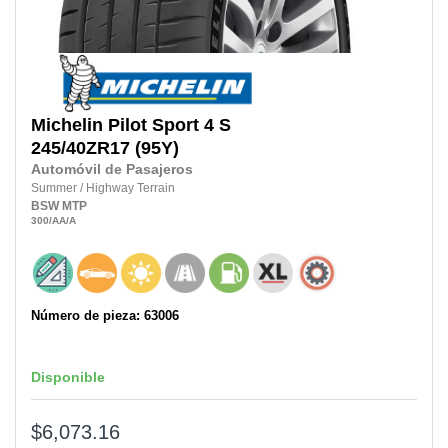
Michelin
Pilot Sport 4 S
245/40ZR17
(95Y)
Automóvil de Pasajeros
Summer
/
Highway Terrain
BSW
MTP
300
/AA
/A
Número de pieza: 63006
Disponible
$6,073.16