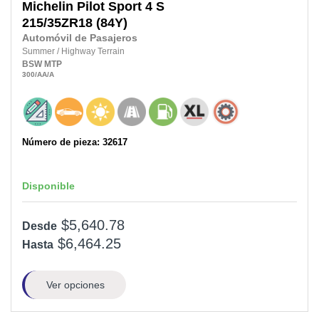
Michelin
Pilot Sport 4 S
215/35ZR18
(84Y)
Automóvil de Pasajeros
Summer
/
Highway Terrain
BSW
MTP
300
/AA
/A
Número de pieza: 32617
Disponible
$5,640.78
Desde
$6,464.25
Hasta
Ver opciones