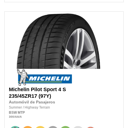
Michelin
Pilot Sport 4 S
235/45ZR17
(97Y)
Automóvil de Pasajeros
Summer
/
Highway Terrain
BSW
MTP
300
/AA
/A