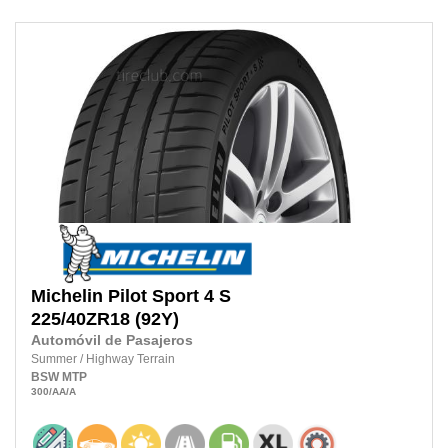
Michelin
Pilot Sport 4 S
225/40ZR18
(92Y)
Automóvil de Pasajeros
Summer
/
Highway Terrain
BSW
MTP
300
/AA
/A