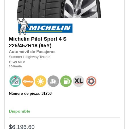
Michelin
Pilot Sport 4 S
225/45ZR18
(95Y)
Automóvil de Pasajeros
Summer
/
Highway Terrain
BSW
MTP
300
/AA
/A
Número de pieza: 31753
Disponible
$6,196.60