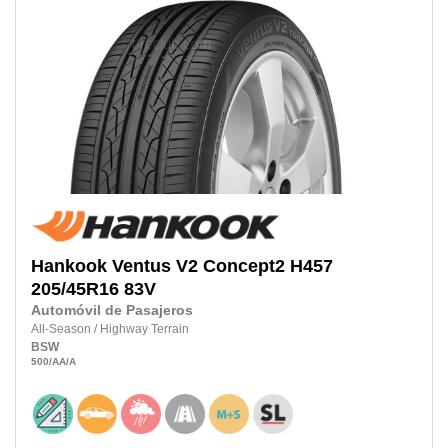
Hankook
Ventus V2 Concept2 H457
205/45R16
83V
Automóvil de Pasajeros
All-Season
/
Highway Terrain
BSW
500
/AA
/A