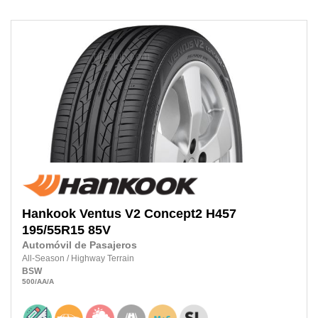
Hankook
Ventus V2 Concept2 H457
195/55R15
85V
Automóvil de Pasajeros
All-Season
/
Highway Terrain
BSW
500
/AA
/A