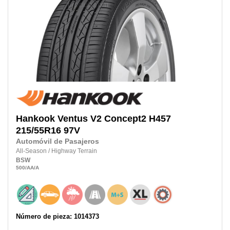
Hankook
Ventus V2 Concept2 H457
215/55R16
97V
Automóvil de Pasajeros
All-Season
/
Highway Terrain
BSW
500
/AA
/A
Número de pieza: 1014373