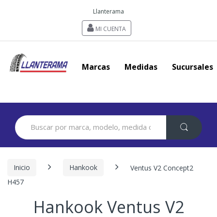
Llanterama
MI CUENTA
Marcas
Medidas
Sucursales
Search
for:
Inicio
Hankook
Ventus V2 Concept2
H457
Hankook Ventus V2