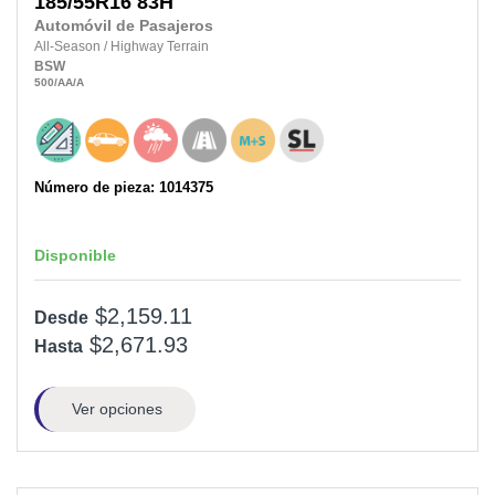
185/55R16
83H
Automóvil de Pasajeros
All-Season
/
Highway Terrain
BSW
500
/AA
/A
Número de pieza: 1014375
Disponible
$2,159.11
Desde
$2,671.93
Hasta
Ver opciones