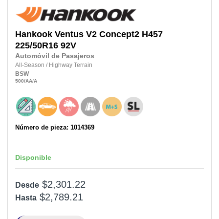
Hankook
Ventus V2 Concept2 H457
225/50R16
92V
Automóvil de Pasajeros
All-Season
/
Highway Terrain
BSW
500
/AA
/A
Número de pieza: 1014369
Disponible
$2,301.22
Desde
$2,789.21
Hasta