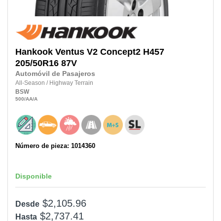
Hankook
Ventus V2 Concept2 H457
205/50R16
87V
Automóvil de Pasajeros
All-Season
/
Highway Terrain
BSW
500
/AA
/A
Número de pieza: 1014360
Disponible
$2,105.96
Desde
$2,737.41
Hasta