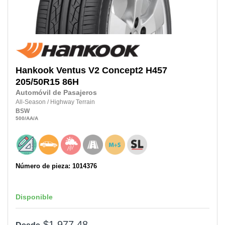
Hankook
Ventus V2 Concept2 H457
205/50R15
86H
Automóvil de Pasajeros
All-Season
/
Highway Terrain
BSW
500
/AA
/A
Número de pieza: 1014376
Disponible
$1,977.48