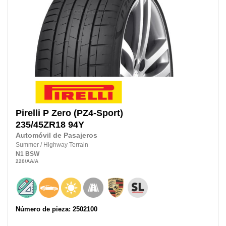
Pirelli
P Zero (PZ4-Sport)
235/45ZR18
94Y
Automóvil de Pasajeros
Summer
/
Highway Terrain
N1
BSW
220
/AA
/A
Número de pieza: 2502100