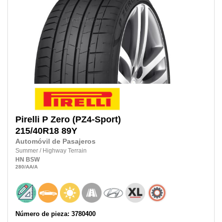
Pirelli
P Zero (PZ4-Sport)
215/40R18
89Y
Automóvil de Pasajeros
Summer
/
Highway Terrain
HN
BSW
280
/AA
/A
Número de pieza: 3780400