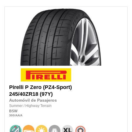
Pirelli
P Zero (PZ4-Sport)
245/40ZR18
(97Y)
Automóvil de Pasajeros
Summer
/
Highway Terrain
BSW
300
/AA
/A