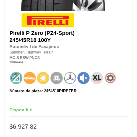
Pirelli
P Zero (PZ4-Sport)
245/45R18
100Y
Automóvil de Pasajeros
Summer
/
Highway Terrain
MO-S
BSW
PNCS
280
/AA
/A
Número de pieza: 2454518PIRPZER
Disponible
$6,927.82