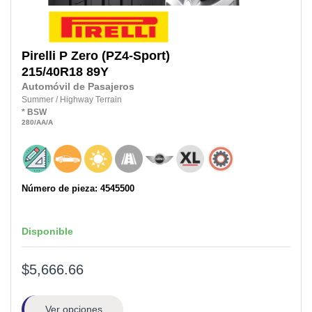
Pirelli
P Zero (PZ4-Sport)
215/40R18
89Y
Automóvil de Pasajeros
Summer
/
Highway Terrain
*
BSW
280
/AA
/A
Número de pieza: 4545500
Disponible
$5,666.66
Ver opciones