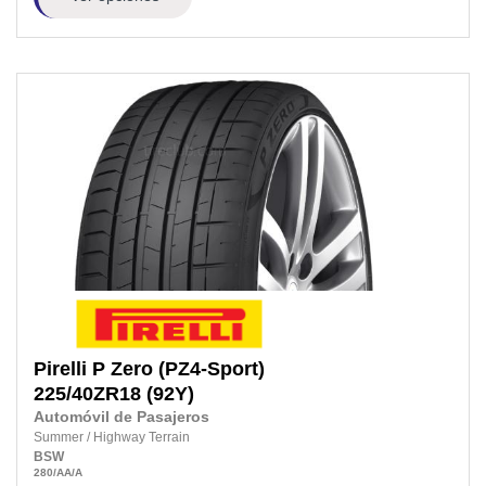
Pirelli
P Zero (PZ4-Sport)
225/40ZR18
(92Y)
Automóvil de Pasajeros
Summer
/
Highway Terrain
BSW
280
/AA
/A