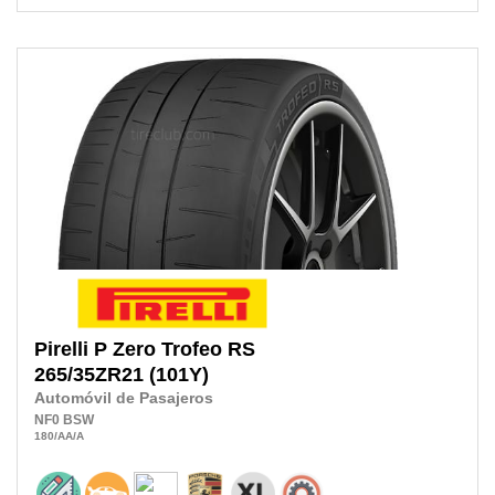
Pirelli
P Zero Trofeo RS
265/35ZR21
(101Y)
Automóvil de Pasajeros
NF0
BSW
180
/AA
/A