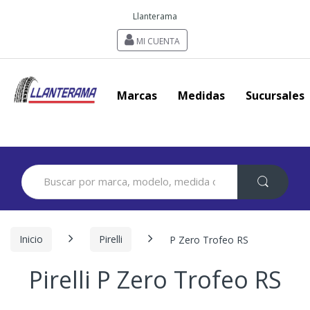
Llanterama
MI CUENTA
Marcas
Medidas
Sucursales
Search
for:
Inicio
Pirelli
P Zero Trofeo RS
Pirelli P Zero Trofeo RS