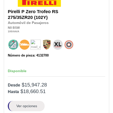
Pirelli
P Zero Trofeo RS
275/35ZR20
(102Y)
Automóvil de Pasajeros
N0
BSW
100
/AA
/A
Número de pieza: 4132700
Disponible
$15,947.28
Desde
$18,660.51
Hasta
Ver opciones