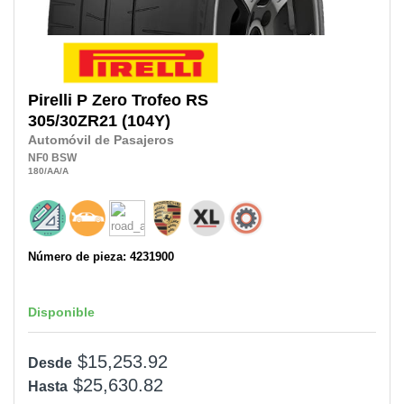
Pirelli
P Zero Trofeo RS
305/30ZR21
(104Y)
Automóvil de Pasajeros
NF0
BSW
180
/AA
/A
Número de pieza: 4231900
Disponible
$15,253.92
Desde
$25,630.82
Hasta