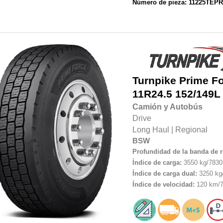
Número de pieza: 11225TE
Turnpike
Prime F
11R24.5
152/149L
Camión y Autobús
Drive
Long Haul
|
Regional
BSW
Profundidad de la banda de 
Índice de carga:
3550 kg/7830 
Índice de carga dual:
3250 kg/
Índice de velocidad:
120 km/7