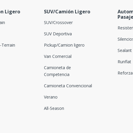
n Ligero
SUV/Camión Ligero
Autom
Pasaj
ain
SUV/Crossover
Resiste
SUV Deportiva
Silenci
Terrain
Pickup/Camion ligero
Sealant
Van Comercial
Runflat
Camioneta de
Reforz
Competencia
Camioneta Convencional
Verano
All-Season