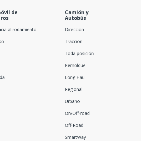
óvil de
Camión y
eros
Autobús
ncia al rodamiento
Dirección
oso
Tracción
Toda posición
Remolque
ada
Long Haul
Regional
Urbano
On/Off-road
Off-Road
SmartWay