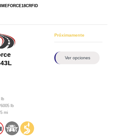
PRIMEFORCE18CRFID
Próximamente
orce
Ver opciones
143L
lb
6005 lb
5 mi