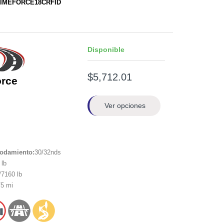
PRIMEFORCE18CRFID
Disponible
$5,712.01
orce
Ver opciones
rodamiento:
30/32nds
lb
7160 lb
5 mi