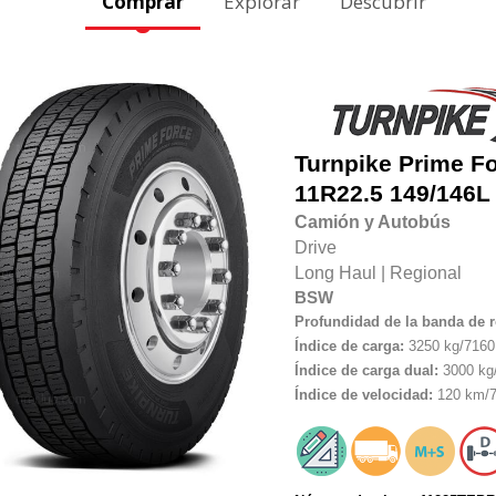
Comprar
Explorar
Descubrir
Turnpike
Prime F
11R22.5
149/146L
Camión y Autobús
Drive
Long Haul
|
Regional
BSW
Profundidad de la banda de 
Índice de carga:
3250 kg/7160 
Índice de carga dual:
3000 kg/
Índice de velocidad:
120 km/7