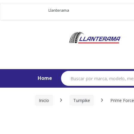
Llanterama
Search
Home
for:
Inicio
Turnpike
Prime Force