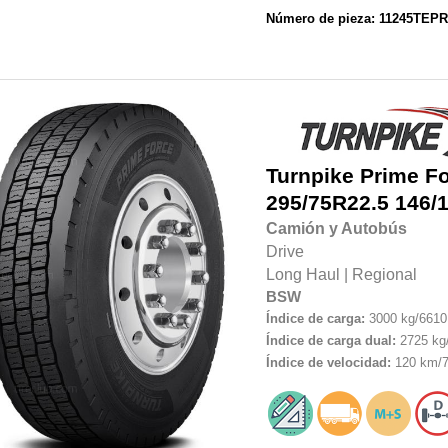
Número de pieza: 11245TE
Turnpike
Prime F
295/75R22.5
146/
Camión y Autobús
Drive
Long Haul
|
Regional
BSW
Índice de carga:
3000 kg/6610 
Índice de carga dual:
2725 kg/
Índice de velocidad:
120 km/7