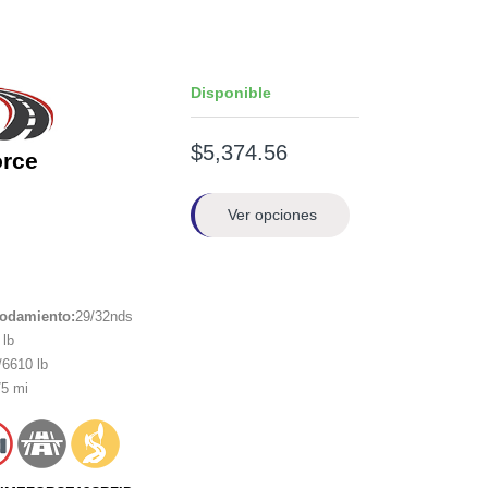
Disponible
$5,374.56
orce
Ver opciones
rodamiento:
29/32nds
lb
6610 lb
5 mi