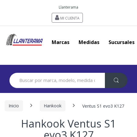
Llanterama
MI CUENTA
Marcas
Medidas
Sucursales
Search
for:
Inicio
Hankook
Ventus S1 evo3 K127
Hankook Ventus S1
evo3 K127