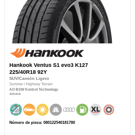
Hankook
Ventus S1 evo3 K127
225/40R18
92Y
SUV/Camión Ligero
Summer
/
Highway Terrain
AO
BSW
Kontrol Technology
300
/A
/A
Número de pieza: 080122540181780