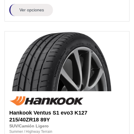
Ver opciones
Hankook
Ventus S1 evo3 K127
215/40ZR18
89Y
SUV/Camión Ligero
Summer
/
Highway Terrain