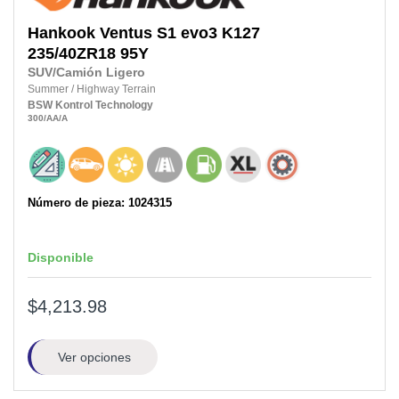
Hankook
Ventus S1 evo3 K127
235/40ZR18
95Y
SUV/Camión Ligero
Summer
/
Highway Terrain
BSW
Kontrol Technology
300
/AA
/A
Número de pieza: 1024315
Disponible
$4,213.98
Ver opciones