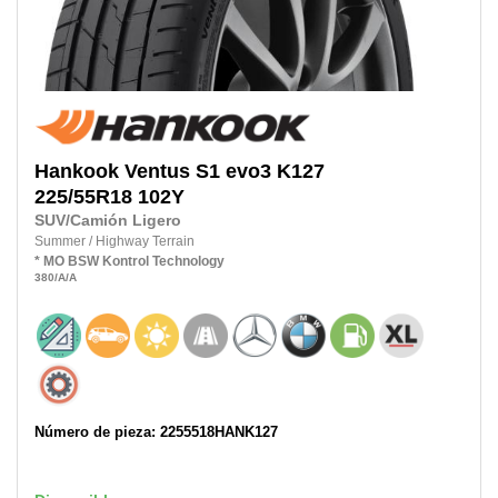
Hankook
Ventus S1 evo3 K127
225/55R18
102Y
SUV/Camión Ligero
Summer
/
Highway Terrain
* MO
BSW
Kontrol Technology
380
/A
/A
Número de pieza: 2255518HANK127