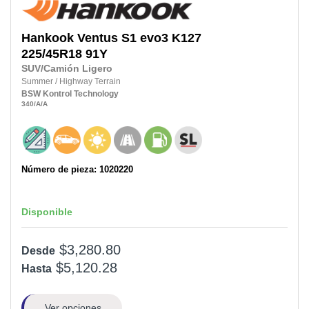
Hankook
Ventus S1 evo3 K127
225/45R18
91Y
SUV/Camión Ligero
Summer
/
Highway Terrain
BSW
Kontrol Technology
340
/A
/A
Número de pieza: 1020220
Disponible
$3,280.80
Desde
$5,120.28
Hasta
Ver opciones