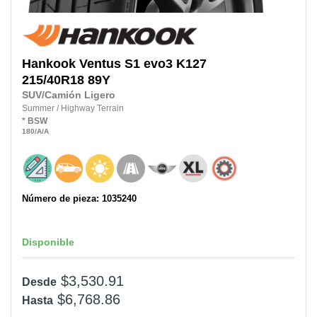
Hankook
Ventus S1 evo3 K127
215/40R18
89Y
SUV/Camión Ligero
Summer
/
Highway Terrain
*
BSW
180
/A
/A
Número de pieza: 1035240
Disponible
$3,530.91
Desde
$6,768.86
Hasta