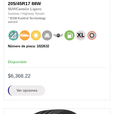
205/45R17
88W
SUV/Camión Ligero
Summer
/
Highway Terrain
*
BSW
Kontrol Technology
260
/A
/A
Número de pieza: 1022632
Disponible
$6,368.22
Ver opciones