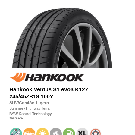
Hankook
Ventus S1 evo3 K127
245/45ZR18
100Y
SUV/Camión Ligero
Summer
/
Highway Terrain
BSW
Kontrol Technology
300
/AA
/A