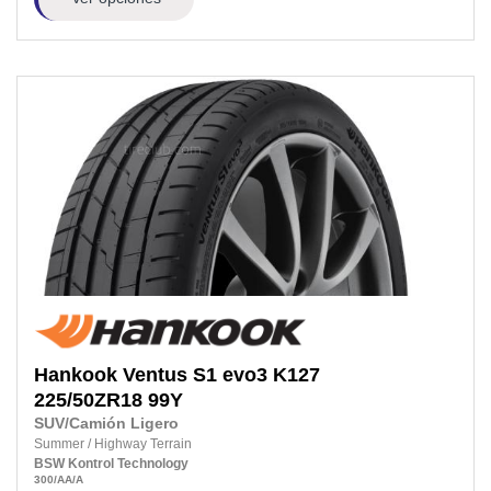
Hankook
Ventus S1 evo3 K127
225/50ZR18
99Y
SUV/Camión Ligero
Summer
/
Highway Terrain
BSW
Kontrol Technology
300
/AA
/A