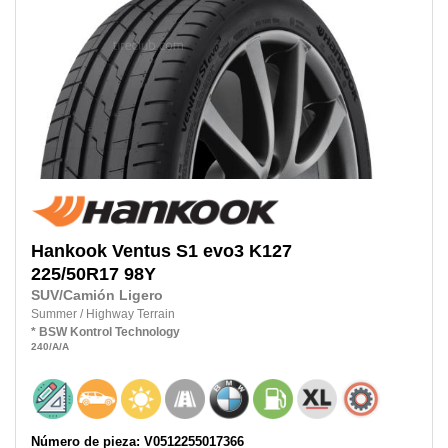
Hankook
Ventus S1 evo3 K127
225/50R17
98Y
SUV/Camión Ligero
Summer
/
Highway Terrain
*
BSW
Kontrol Technology
240
/A
/A
Número de pieza: V0512255017366