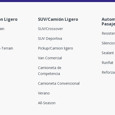
n Ligero
SUV/Camión Ligero
Autom
Pasaj
ain
SUV/Crossover
Resiste
SUV Deportiva
Silenci
Terrain
Pickup/Camion ligero
Sealant
Van Comercial
Runflat
Camioneta de
Reforz
Competencia
Camioneta Convencional
Verano
All-Season