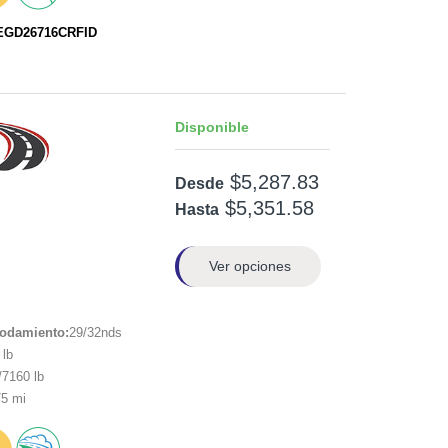
TEGD26716CRFID
Disponible
$5,287.83
Desde
$5,351.58
Hasta
Ver opciones
rodamiento:
29/32nds
lb
7160 lb
5 mi