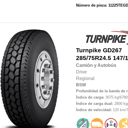
Número de pieza: 11225TEG
Turnpike
GD267
285/75R24.5
147/
Camión y Autobús
Drive
Regional
BSW
Profundidad de la banda de 
Índice de carga:
3075 kg/6780 
Índice de carga dual:
2800 kg/
Índice de velocidad:
120 km/7