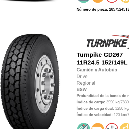
Número de pieza: 28575245
Turnpike
GD267
11R24.5
152/149L
Camión y Autobús
Drive
Regional
BSW
Profundidad de la banda de 
Índice de carga:
3550 kg/7830 
Índice de carga dual:
3250 kg/
Índice de velocidad:
120 km/7