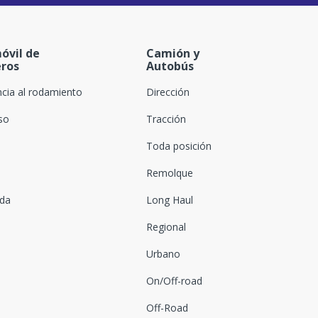
óvil de
Camión y
eros
Autobús
ncia al rodamiento
Dirección
oso
Tracción
Toda posición
Remolque
ada
Long Haul
Regional
Urbano
On/Off-road
Off-Road