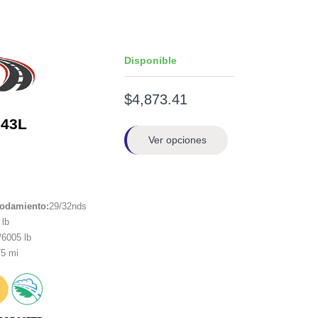
Disponible
$4,873.41
143L
Ver opciones
rodamiento:
29/32nds
lb
6005 lb
5 mi