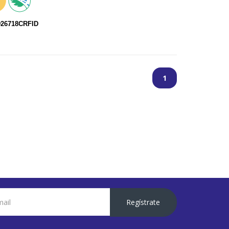
D26718CRFID
1
Regístrate