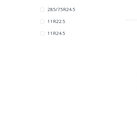
285/75R24.5
11R22.5
11R24.5