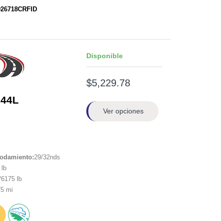
D26718CRFID
Disponible
$5,229.78
144L
Ver opciones
rodamiento:
29/32nds
lb
6175 lb
5 mi