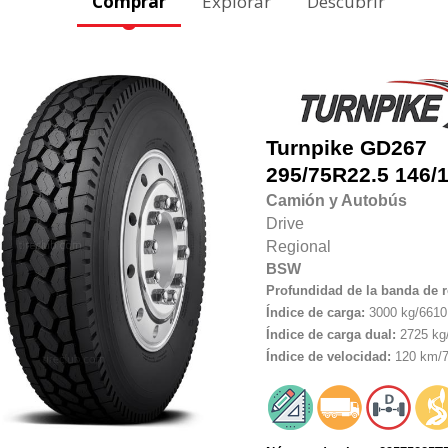
Comprar
Explorar
Descubrir
Turnpike
GD267
295/75R22.5
146/
Camión y Autobús
Drive
Regional
BSW
Profundidad de la banda de 
Índice de carga:
3000 kg/6610 
Índice de carga dual:
2725 kg/
Índice de velocidad:
120 km/7