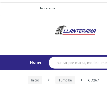
Llanterama
Search
Home
for:
Inicio
Turnpike
GD267