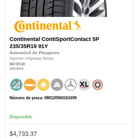
Continental
ContiSportContact 5P
235/35R19
91Y
Automóvil de Pasajeros
Summer
/
Highway Terrain
MO
BSW
280
/AA
/A
Número de pieza: 080120560161690
Disponible
$4,733.37