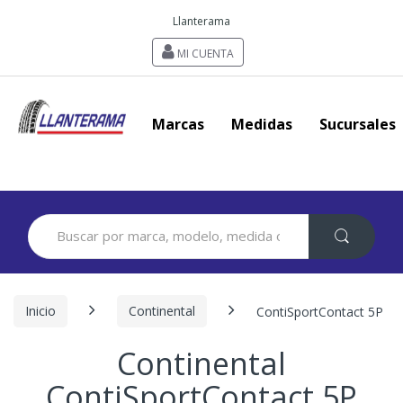
Llanterama
MI CUENTA
Marcas
Medidas
Sucursales
Search
for:
Inicio
Continental
ContiSportContact 5P
Continental
ContiSportContact 5P