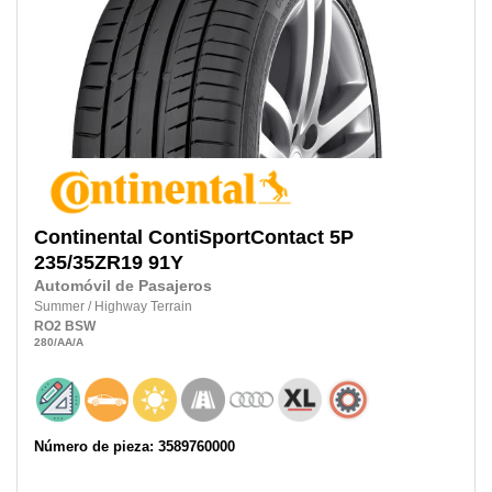
Continental
ContiSportContact 5P
235/35ZR19
91Y
Automóvil de Pasajeros
Summer
/
Highway Terrain
RO2
BSW
280
/AA
/A
Número de pieza: 3589760000