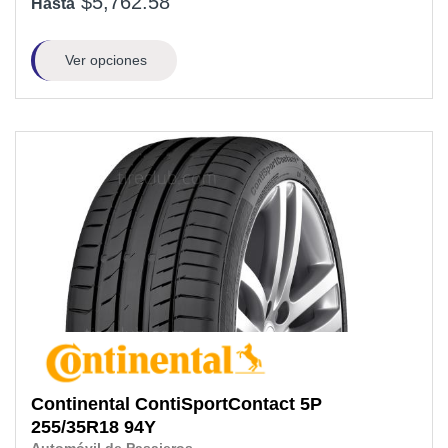
$5,762.58
Hasta
Ver opciones
Continental
ContiSportContact 5P
255/35R18
94Y