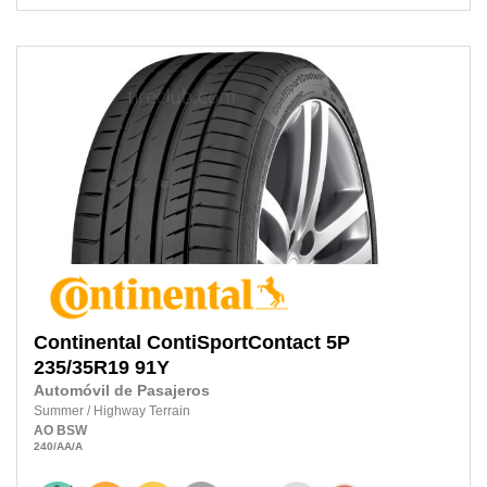
Continental
ContiSportContact 5P
235/35R19
91Y
Automóvil de Pasajeros
Summer
/
Highway Terrain
AO
BSW
240
/AA
/A