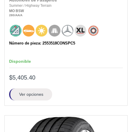
Automóvil de Pasajeros
Summer
/
Highway Terrain
MO
BSW
280
/AA
/A
Número de pieza: 2553518CONSPC5
Disponible
$5,405.40
Ver opciones