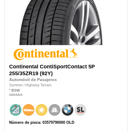
Continental
ContiSportContact 5P
255/35ZR19
(92Y)
Automóvil de Pasajeros
Summer
/
Highway Terrain
*
BSW
240
/AA
/A
Número de pieza: 03579790000 OLD