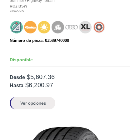
Summer
/
Highway Terrain
RO2
BSW
280
/AA
/A
Número de pieza: 03589740000
Disponible
$5,607.36
Desde
$6,200.97
Hasta
Ver opciones