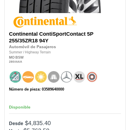
Continental
ContiSportContact 5P
255/35ZR18
94Y
Automóvil de Pasajeros
Summer
/
Highway Terrain
MO
BSW
280
/AA
/A
Número de pieza: 03589640000
Disponible
$4,835.40
Desde