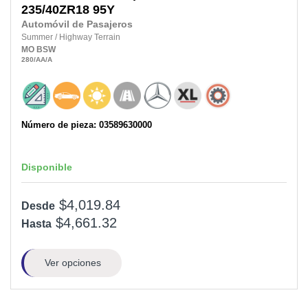
235/40ZR18
95Y
Automóvil de Pasajeros
Summer
/
Highway Terrain
MO
BSW
280
/AA
/A
Número de pieza: 03589630000
Disponible
$4,019.84
Desde
$4,661.32
Hasta
Ver opciones