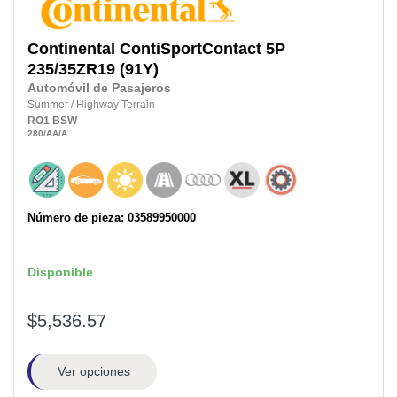
Continental
ContiSportContact 5P
235/35ZR19
(91Y)
Automóvil de Pasajeros
Summer
/
Highway Terrain
RO1
BSW
280
/AA
/A
Número de pieza: 03589950000
Disponible
$5,536.57
Ver opciones