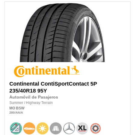
Continental
ContiSportContact 5P
235/40R18
95Y
Automóvil de Pasajeros
Summer
/
Highway Terrain
MO
BSW
280
/AA
/A