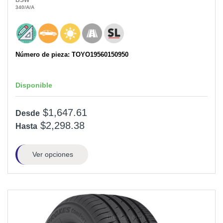
BSW
340
/A
/A
Número de pieza: TOYO19560150950
Disponible
$1,647.61
Desde
$2,298.38
Hasta
Ver opciones