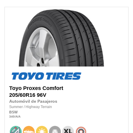
Toyo
Proxes Comfort
205/60R16
96V
Automóvil de Pasajeros
Summer
/
Highway Terrain
BSW
340
/A
/A