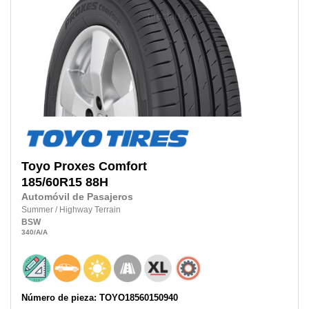
Toyo
Proxes Comfort
185/60R15
88H
Automóvil de Pasajeros
Summer
/
Highway Terrain
BSW
340
/A
/A
Número de pieza: TOYO18560150940