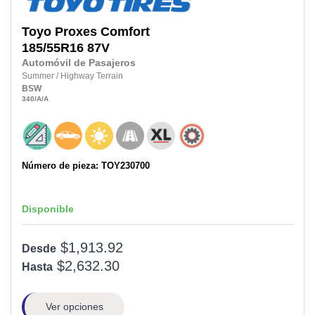
Toyo
Proxes Comfort
185/55R16
87V
Automóvil de Pasajeros
Summer
/
Highway Terrain
BSW
340
/A
/A
Número de pieza: TOY230700
Disponible
$1,913.92
Desde
$2,632.30
Hasta
Ver opciones