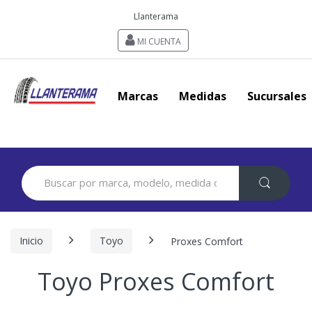
Llanterama
MI CUENTA
Marcas
Medidas
Sucursales
Search
for:
Inicio
Toyo
Proxes Comfort
Toyo Proxes Comfort