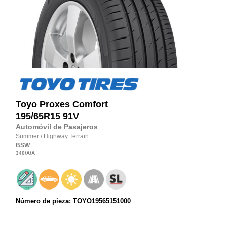
Toyo
Proxes Comfort
195/65R15
91V
Automóvil de Pasajeros
Summer
/
Highway Terrain
BSW
340
/A
/A
Número de pieza: TOYO19565151000