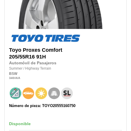
Toyo
Proxes Comfort
205/55R16
91H
Automóvil de Pasajeros
Summer
/
Highway Terrain
BSW
340
/A
/A
Número de pieza: TOYO20555160750
Disponible