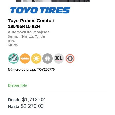
Toyo
Proxes Comfort
185/65R15
92H
Automóvil de Pasajeros
Summer
/
Highway Terrain
BSW
340
/A
/A
Número de pieza: TOY230770
Disponible
$1,712.02
Desde
$2,276.03
Hasta