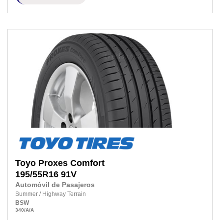
Toyo
Proxes Comfort
195/55R16
91V
Automóvil de Pasajeros
Summer
/
Highway Terrain
BSW
340
/A
/A