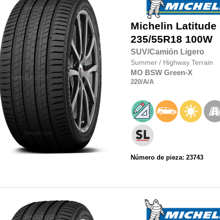
Michelin
Latitude
235/55R18
100W
SUV/Camión Ligero
Summer
/
Highway Terrain
MO
BSW
Green-X
220
/A
/A
Número de pieza: 23743