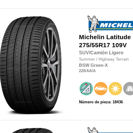
Michelin
Latitude
275/55R17
109V
SUV/Camión Ligero
Summer
/
Highway Terrain
BSW
Green-X
220
/AA
/A
Número de pieza: 18436