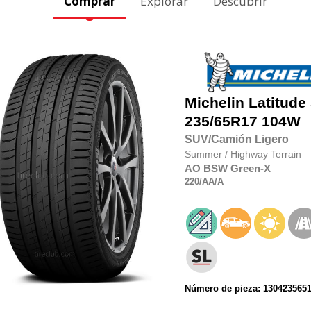
Comprar
Explorar
Descubrir
Michelin
Latitude
235/65R17
104W
SUV/Camión Ligero
Summer
/
Highway Terrain
AO
BSW
Green-X
220
/AA
/A
Número de pieza: 130423565