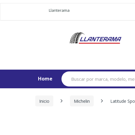
Llanterama
Search
Home
for:
Inicio
Michelin
Latitude Spo