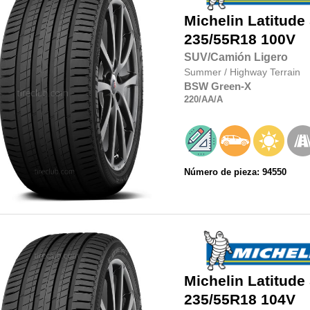
Michelin
Latitude
235/55R18
100V
SUV/Camión Ligero
Summer
/
Highway Terrain
BSW
Green-X
220
/AA
/A
Número de pieza: 94550
Michelin
Latitude
235/55R18
104V