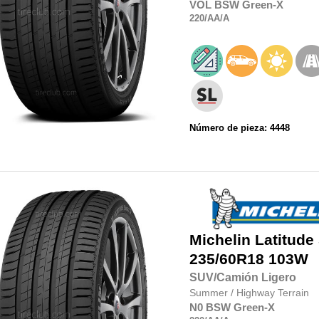
VOL
BSW
Green-X
220
/AA
/A
Número de pieza: 4448
Michelin
Latitude
235/60R18
103W
SUV/Camión Ligero
Summer
/
Highway Terrain
N0
BSW
Green-X