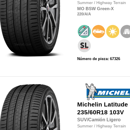
Summer
/
Highway Terrain
MO
BSW
Green-X
220
/A
/A
Número de pieza: 67326
Michelin
Latitude
235/60R18
103V
SUV/Camión Ligero
Summer
/
Highway Terrain