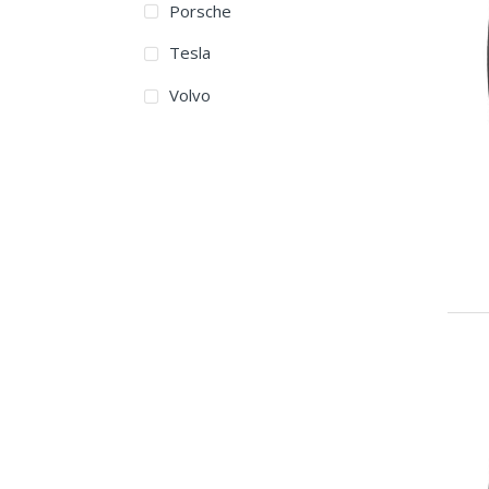
Porsche
265/50R20
Tesla
275/40R20
Volvo
275/45R20
275/50R20
285/40ZR20
295/40R20
315/35R20
265/40R21
275/45R21
295/35R21
295/35ZR21