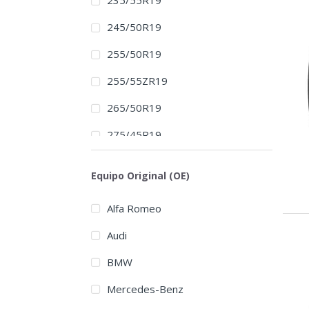
235/55R19
245/50R19
255/50R19
255/55ZR19
265/50R19
275/45R19
275/50ZR19
Equipo Original (OE)
285/45R19
Alfa Romeo
245/45R20
Audi
255/45R20
BMW
255/45ZR20
Mercedes-Benz
265/45R20