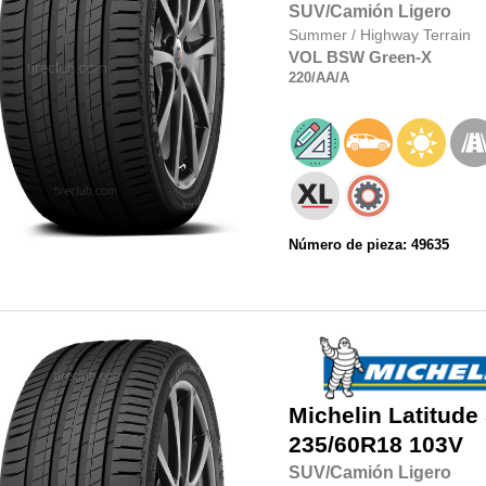
SUV/Camión Ligero
Summer
/
Highway Terrain
VOL
BSW
Green-X
220
/AA
/A
Número de pieza: 49635
Michelin
Latitude
235/60R18
103V
SUV/Camión Ligero