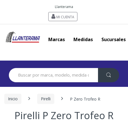
Llanterama
MI CUENTA
Marcas
Medidas
Sucursales
Search
for:
Inicio
Pirelli
P Zero Trofeo R
Pirelli P Zero Trofeo R