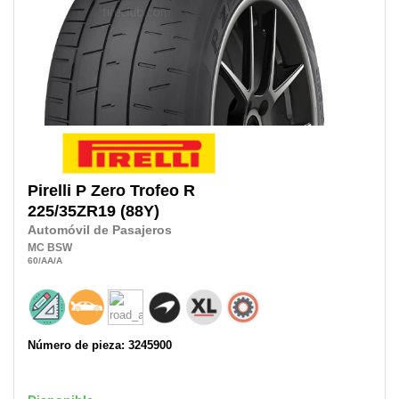
Pirelli
P Zero Trofeo R
225/35ZR19
(88Y)
Automóvil de Pasajeros
MC
BSW
60
/AA
/A
Número de pieza: 3245900