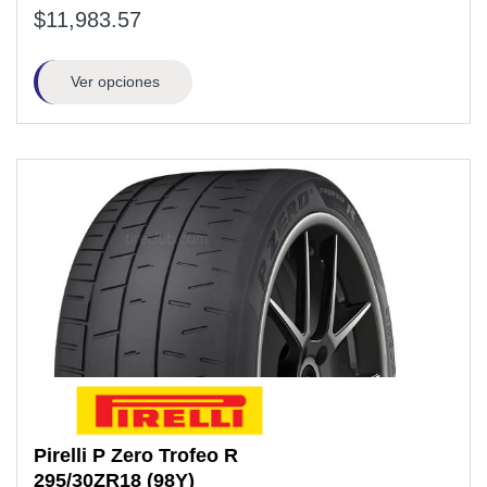
$11,983.57
Ver opciones
Pirelli
P Zero Trofeo R
295/30ZR18
(98Y)