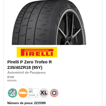
Pirelli
P Zero Trofeo R
235/40ZR18
(95Y)
Automóvil de Pasajeros
BSW
60
/AA
/A
Número de pieza: 2219300