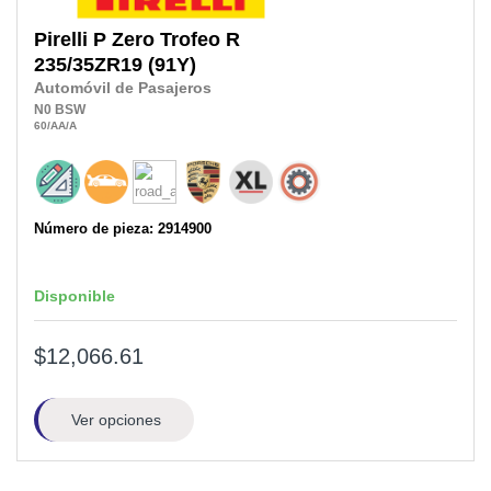
Pirelli
P Zero Trofeo R
235/35ZR19
(91Y)
Automóvil de Pasajeros
N0
BSW
60
/AA
/A
Número de pieza: 2914900
Disponible
$12,066.61
Ver opciones