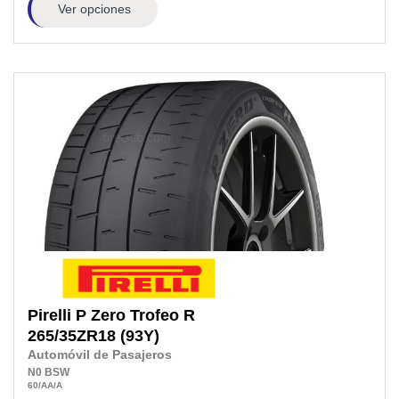
Ver opciones
Pirelli
P Zero Trofeo R
265/35ZR18
(93Y)
Automóvil de Pasajeros
N0
BSW
60
/AA
/A