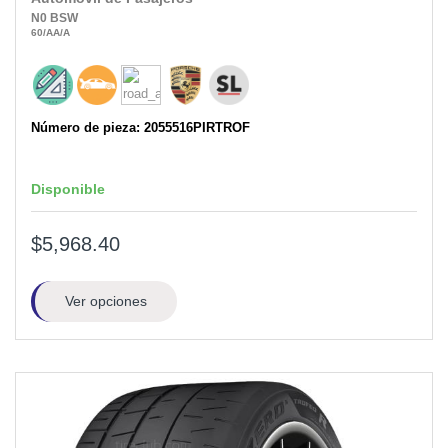
N0
BSW
60
/AA
/A
Número de pieza: 2055516PIRTROF
Disponible
$5,968.40
Ver opciones