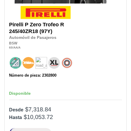
Pirelli
P Zero Trofeo R
245/40ZR18
(97Y)
Automóvil de Pasajeros
BSW
60
/AA
/A
Número de pieza: 2302800
Disponible
$7,318.84
Desde
$10,053.72
Hasta