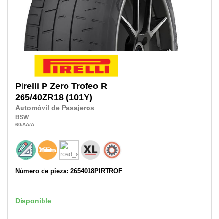
Pirelli
P Zero Trofeo R
265/40ZR18
(101Y)
Automóvil de Pasajeros
BSW
60
/AA
/A
Número de pieza: 2654018PIRTROF
Disponible