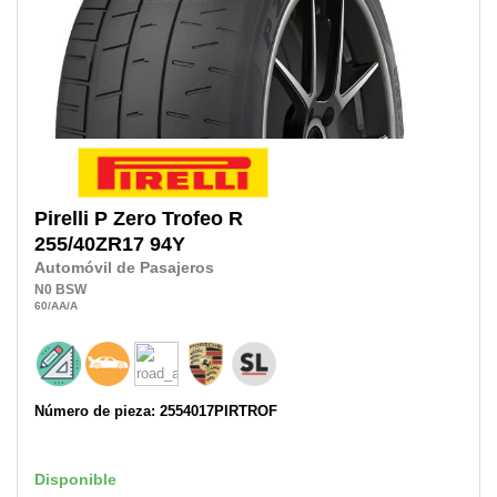
Pirelli
P Zero Trofeo R
255/40ZR17
94Y
Automóvil de Pasajeros
N0
BSW
60
/AA
/A
Número de pieza: 2554017PIRTROF
Disponible