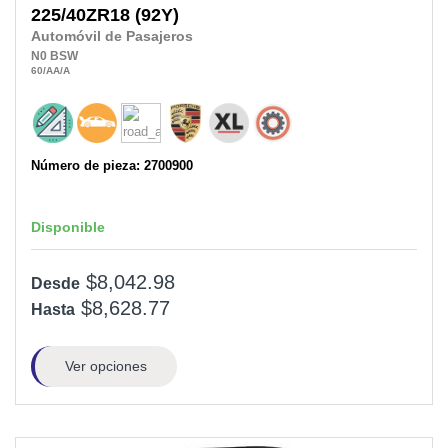
225/40ZR18
(92Y)
Automóvil de Pasajeros
N0
BSW
60
/AA
/A
Número de pieza: 2700900
Disponible
$8,042.98
Desde
$8,628.77
Hasta
Ver opciones