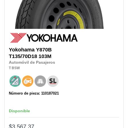
Yokohama
Y870B
T135/70D18
103M
Automóvil de Pasajeros
T
BSW
Número de pieza: 110187021
Disponible
$3,567.37