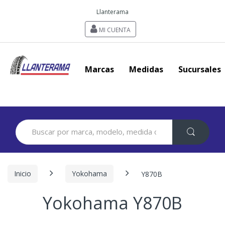
Llanterama
MI CUENTA
Marcas
Medidas
Sucursales
Search
for:
Inicio
Yokohama
Y870B
Yokohama Y870B