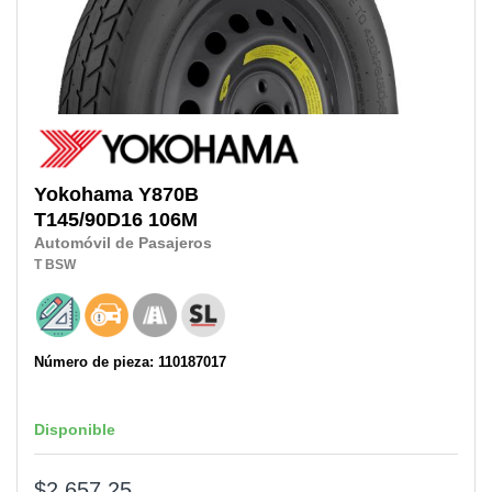
Yokohama
Y870B
T145/90D16
106M
Automóvil de Pasajeros
T
BSW
Número de pieza: 110187017
Disponible
$2,657.25