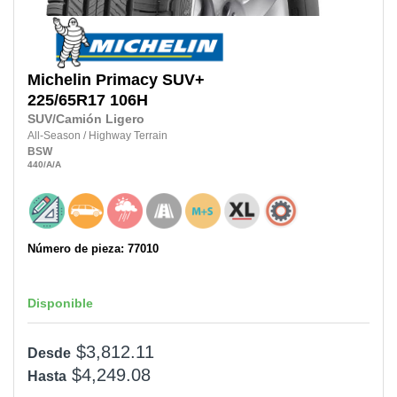
Michelin
Primacy SUV+
225/65R17
106H
SUV/Camión Ligero
All-Season
/
Highway Terrain
BSW
440
/A
/A
Número de pieza: 77010
Disponible
$3,812.11
Desde
$4,249.08
Hasta