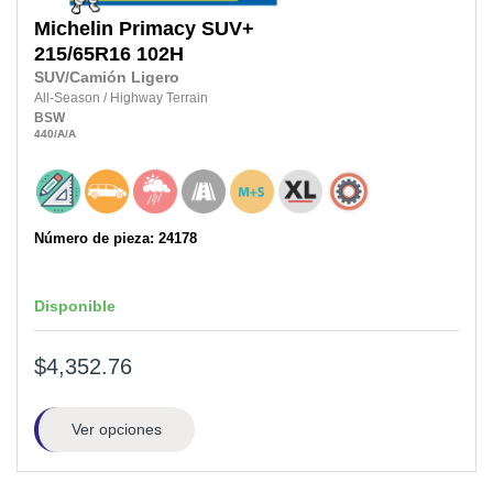
Michelin
Primacy SUV+
215/65R16
102H
SUV/Camión Ligero
All-Season
/
Highway Terrain
BSW
440
/A
/A
Número de pieza: 24178
Disponible
$4,352.76
Ver opciones