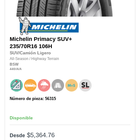
Michelin
Primacy SUV+
235/70R16
106H
SUV/Camión Ligero
All-Season
/
Highway Terrain
BSW
440
/A
/A
Número de pieza: 56315
Disponible
$5,364.76
Desde