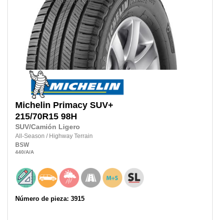
Michelin
Primacy SUV+
215/70R15
98H
SUV/Camión Ligero
All-Season
/
Highway Terrain
BSW
440
/A
/A
Número de pieza: 3915