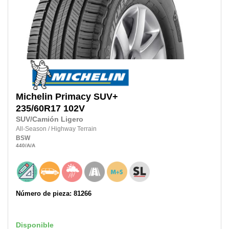
Michelin
Primacy SUV+
235/60R17
102V
SUV/Camión Ligero
All-Season
/
Highway Terrain
BSW
440
/A
/A
Número de pieza: 81266
Disponible