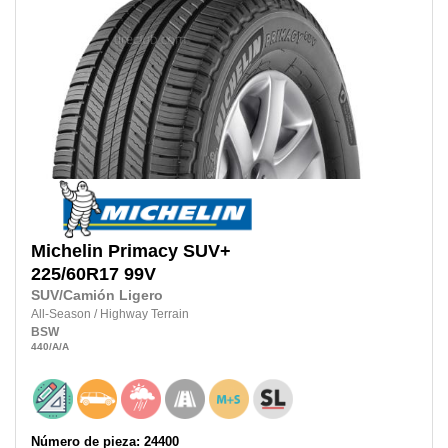
Michelin
Primacy SUV+
225/60R17
99V
SUV/Camión Ligero
All-Season
/
Highway Terrain
BSW
440
/A
/A
Número de pieza: 24400