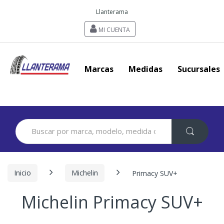
Llanterama
MI CUENTA
Marcas
Medidas
Sucursales
Search
for:
Inicio
Michelin
Primacy SUV+
Michelin Primacy SUV+