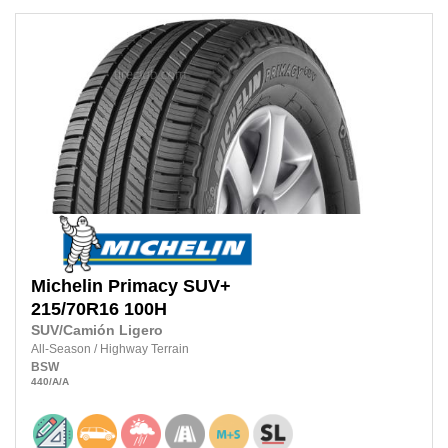
Michelin
Primacy SUV+
215/70R16
100H
SUV/Camión Ligero
All-Season
/
Highway Terrain
BSW
440
/A
/A