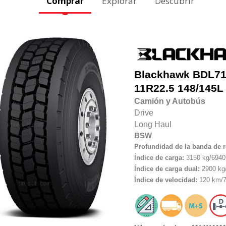
Comprar
Explorar
Descubrir
Blackhawk
BDL7
11R22.5
148/145L
Camión y Autobús
Drive
Long Haul
BSW
Profundidad de la banda de 
Índice de carga:
3150 kg/6940 
Índice de carga dual:
2900 kg/
Índice de velocidad:
120 km/7