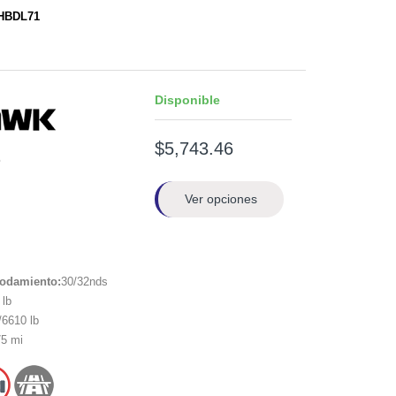
BHBDL71
Disponible
$5,743.46
1
Ver opciones
rodamiento:
30/32nds
lb
6610 lb
5 mi