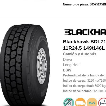
Número de pieza: 30575245
Blackhawk
BDL7
11R24.5
149/146L
Camión y Autobús
Drive
Long Haul
BSW
Profundidad de la banda de 
Índice de carga:
3250 kg/7160 
Índice de carga dual:
3000 kg/
Índice de velocidad:
120 km/7