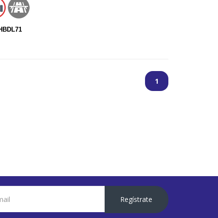
BHBDL71
1
Regístrate