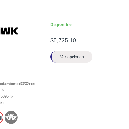
Disponible
$5,725.10
1
Ver opciones
rodamiento:
30/32nds
lb
6395 lb
5 mi