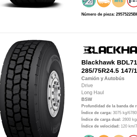
Número de pieza: 29575225
Blackhawk
BDL7
285/75R24.5
147/
Camión y Autobús
Drive
Long Haul
BSW
Profundidad de la banda de 
Índice de carga:
3075 kg/6780 
Índice de carga dual:
2800 kg/
Índice de velocidad:
120 km/7