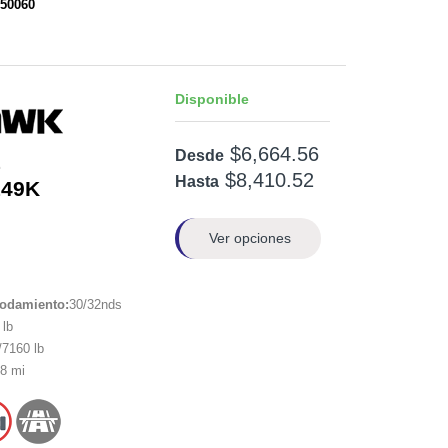
250060
Disponible
$6,664.56
Desde
1
$8,410.52
Hasta
149K
Ver opciones
rodamiento:
30/32nds
lb
7160 lb
8 mi