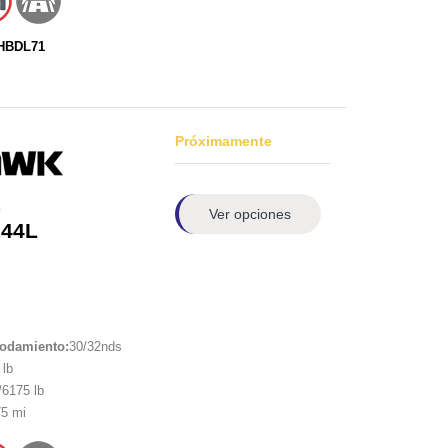
BHBDL71
Próximamente
1
Ver opciones
144L
rodamiento:
30/32nds
lb
6175 lb
5 mi