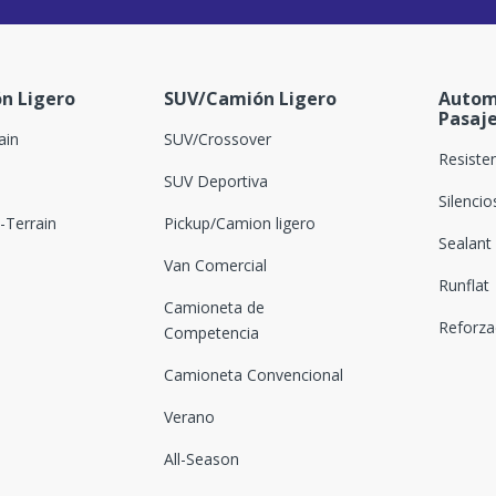
n Ligero
SUV/Camión Ligero
Autom
Pasaj
ain
SUV/Crossover
Resiste
SUV Deportiva
Silenci
Terrain
Pickup/Camion ligero
Sealant
Van Comercial
Runflat
Camioneta de
Reforz
Competencia
Camioneta Convencional
Verano
All-Season