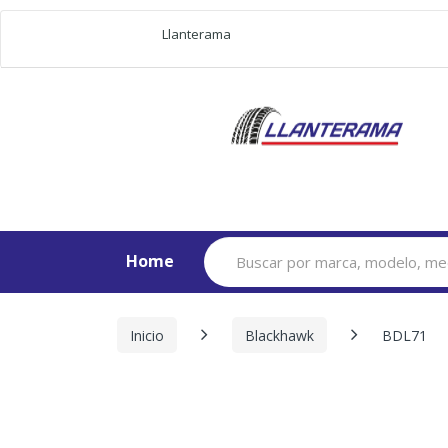
Llanterama
Search
Home
for:
Inicio
Blackhawk
BDL71