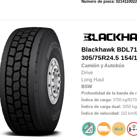
Número de pieza: 021411002
Blackhawk
BDL7
305/75R24.5
154/
Camión y Autobús
Drive
Long Haul
BSW
Profundidad de la banda de 
Índice de carga:
3750 kg/8270 
Índice de carga dual:
3250 kg/
Índice de velocidad:
110 km/6