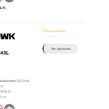
DL71
Próximamente
1
Ver opciones
143L
rodamiento:
30/32nds
lb
6005 lb
5 mi