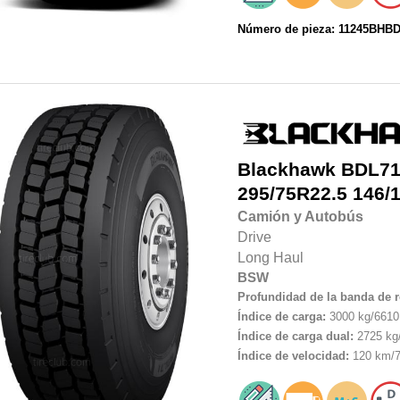
Número de pieza: 11245BHB
Blackhawk
BDL7
295/75R22.5
146/
Camión y Autobús
Drive
Long Haul
BSW
Profundidad de la banda de 
Índice de carga:
3000 kg/6610 
Índice de carga dual:
2725 kg/
Índice de velocidad:
120 km/7