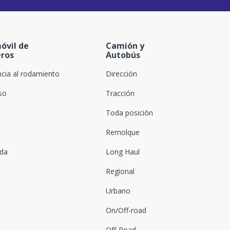
óvil de
Camión y
eros
Autobús
ncia al rodamiento
Dirección
oso
Tracción
Toda posición
Remolque
ada
Long Haul
Regional
Urbano
On/Off-road
Off-Road