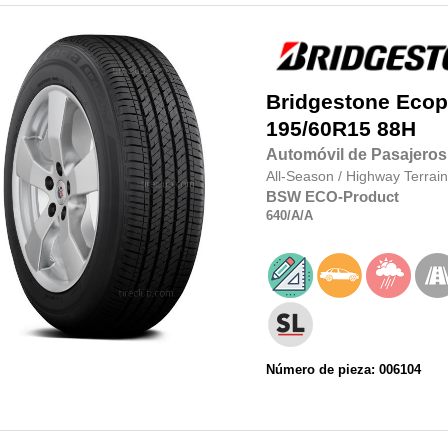
Bridgestone
Ecop
195/60R15
88H
Automóvil de Pasajeros
All-Season
/
Highway Terrain
BSW
ECO-Product
640
/A
/A
Número de pieza: 006104