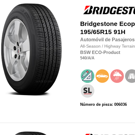
Bridgestone
Ecop
195/65R15
91H
Automóvil de Pasajeros
All-Season
/
Highway Terrain
BSW
ECO-Product
540
/A
/A
Número de pieza: 006036