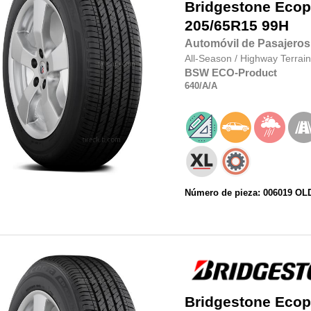
Bridgestone
Ecop
205/65R15
99H
Automóvil de Pasajeros
All-Season
/
Highway Terrain
BSW
ECO-Product
640
/A
/A
Número de pieza: 006019 OL
Bridgestone
Ecop