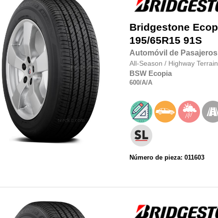
Bridgestone
Ecop
195/65R15
91S
Automóvil de Pasajeros
All-Season
/
Highway Terrain
BSW
Ecopia
600
/A
/A
Número de pieza: 011603