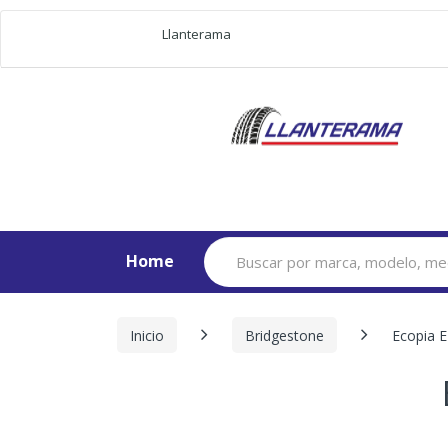
Llanterama
Search
Home
for:
Inicio
Bridgestone
Ecopia E