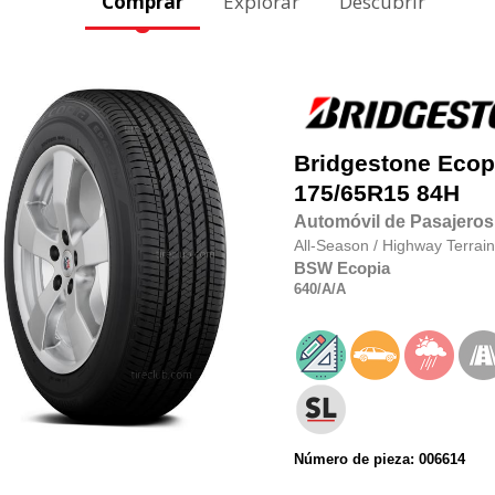
Comprar
Explorar
Descubrir
Bridgestone
Ecop
175/65R15
84H
Automóvil de Pasajeros
All-Season
/
Highway Terrain
BSW
Ecopia
640
/A
/A
Número de pieza: 006614