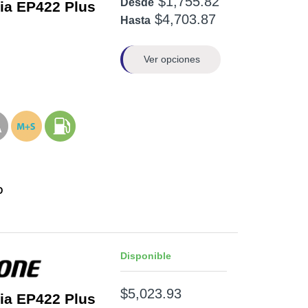
$1,755.82
Desde
ia EP422 Plus
$4,703.87
Hasta
Ver opciones
D
Disponible
$5,023.93
ia EP422 Plus