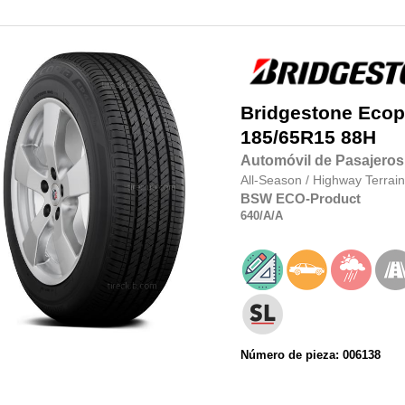
Bridgestone
Ecop
185/65R15
88H
Automóvil de Pasajeros
All-Season
/
Highway Terrain
BSW
ECO-Product
640
/A
/A
Número de pieza: 006138