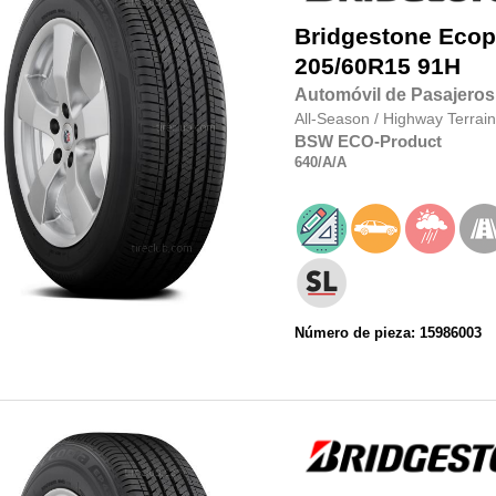
Bridgestone
Ecop
205/60R15
91H
Automóvil de Pasajeros
All-Season
/
Highway Terrain
BSW
ECO-Product
640
/A
/A
Número de pieza: 15986003