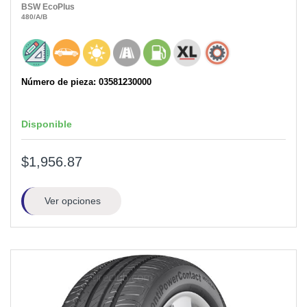
BSW
EcoPlus
480
/A
/B
Número de pieza: 03581230000
Disponible
$1,956.87
Ver opciones