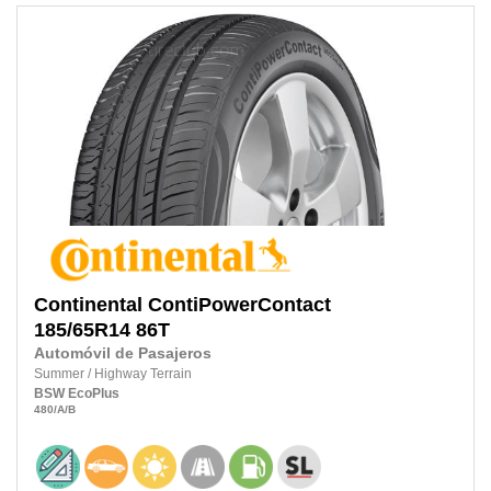
Continental
ContiPowerContact
185/65R14
86T
Automóvil de Pasajeros
Summer
/
Highway Terrain
BSW
EcoPlus
480
/A
/B