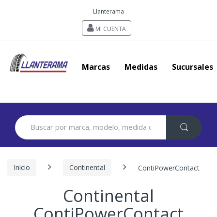
Llanterama
MI CUENTA
Marcas
Medidas
Sucursales
Search
for:
Inicio
Continental
ContiPowerContact
Continental
ContiPowerContact