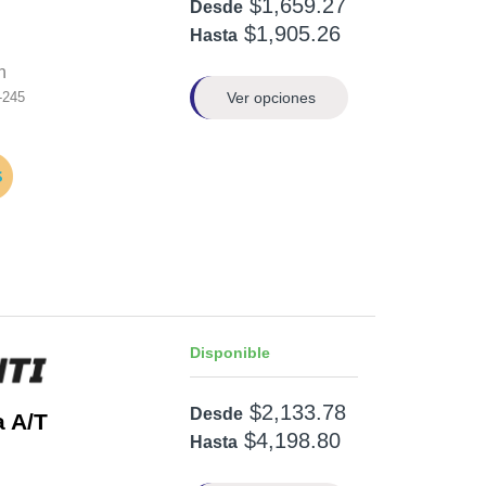
$1,659.27
Desde
$1,905.26
Hasta
n
Ver opciones
-245
Disponible
$2,133.78
Desde
a A/T
$4,198.80
Hasta