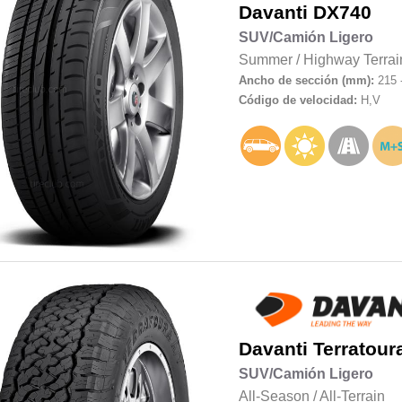
Davanti
DX740
SUV/Camión Ligero
Summer
/
Highway Terrai
Ancho de sección (mm):
215 
Código de velocidad:
H,V
Davanti
Terratour
SUV/Camión Ligero
All-Season
/
All-Terrain