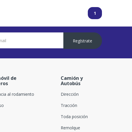
1
Regístrate
óvil de
Camión y
eros
Autobús
ncia al rodamiento
Dirección
oso
Tracción
Toda posición
Remolque