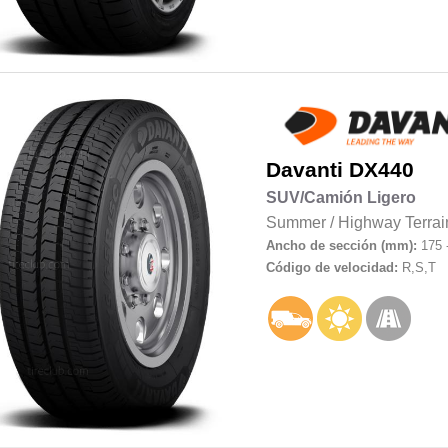
Davanti
DX440
SUV/Camión Ligero
Summer
/
Highway Terrai
Ancho de sección (mm):
175 
Código de velocidad:
R,S,T