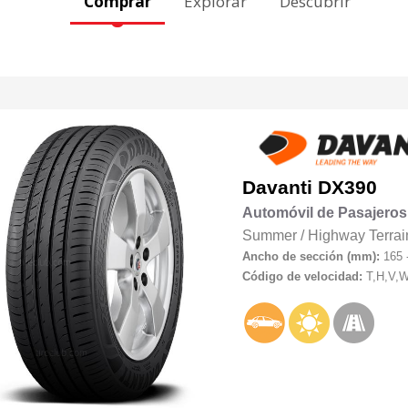
Comprar
Explorar
Descubrir
Davanti
DX390
Automóvil de Pasajeros
Summer
/
Highway Terrai
Ancho de sección (mm):
165 
Código de velocidad:
T,H,V,