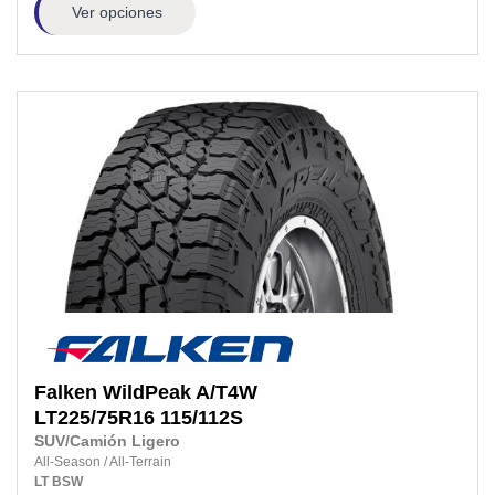
Ver opciones
Falken
WildPeak A/T4W
LT225/75R16
115/112S
SUV/Camión Ligero
All-Season
/
All-Terrain
LT
BSW