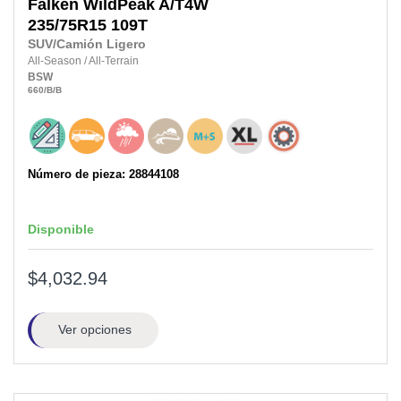
Falken
WildPeak A/T4W
235/75R15
109T
SUV/Camión Ligero
All-Season
/
All-Terrain
BSW
660
/B
/B
Número de pieza: 28844108
Disponible
$4,032.94
Ver opciones