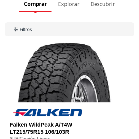
Comprar
Explorar
Descubrir
Filtros
Falken
WildPeak A/T4W
LT215/75R15
106/103R
SUV/Camión Ligero