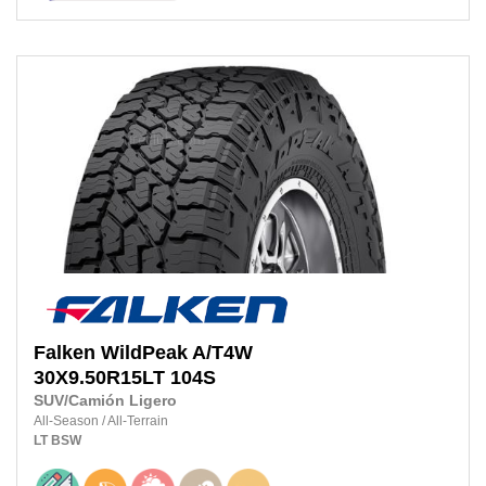
Falken
WildPeak A/T4W
30X9.50R15LT
104S
SUV/Camión Ligero
All-Season
/
All-Terrain
LT
BSW