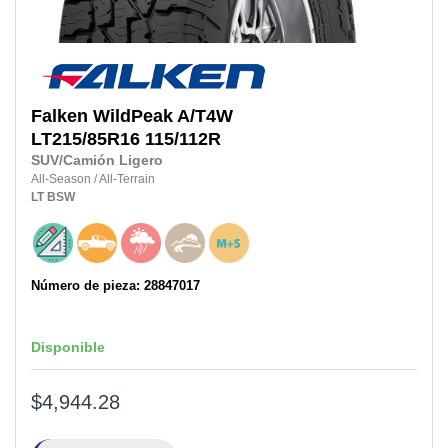
Falken
WildPeak A/T4W
LT215/85R16
115/112R
SUV/Camión Ligero
All-Season
/
All-Terrain
LT
BSW
Número de pieza: 28847017
Disponible
$4,944.28