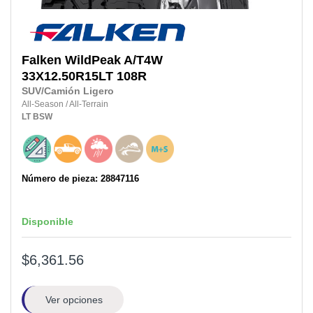
Falken
WildPeak A/T4W
33X12.50R15LT
108R
SUV/Camión Ligero
All-Season
/
All-Terrain
LT
BSW
Número de pieza: 28847116
Disponible
$6,361.56
Ver opciones