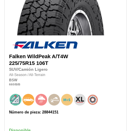
Falken
WildPeak A/T4W
225/75R15
106T
SUV/Camión Ligero
All-Season
/
All-Terrain
BSW
660
/B
/B
Número de pieza: 28844151
Disponible