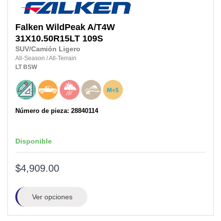
Falken
WildPeak A/T4W
31X10.50R15LT
109S
SUV/Camión Ligero
All-Season
/
All-Terrain
LT
BSW
Número de pieza: 28840114
Disponible
$4,909.00
Ver opciones