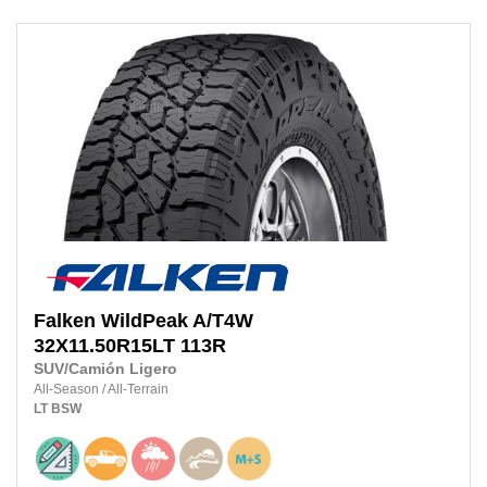
Falken
WildPeak A/T4W
32X11.50R15LT
113R
SUV/Camión Ligero
All-Season
/
All-Terrain
LT
BSW