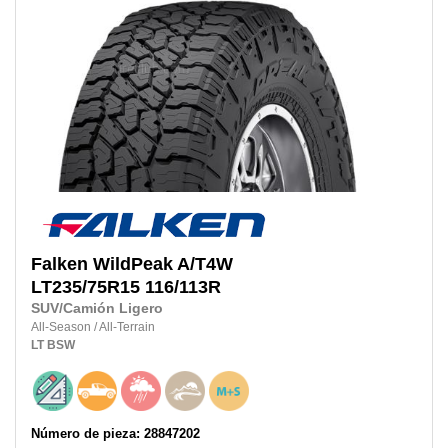
Falken
WildPeak A/T4W
LT235/75R15
116/113R
SUV/Camión Ligero
All-Season
/
All-Terrain
LT
BSW
Número de pieza: 28847202