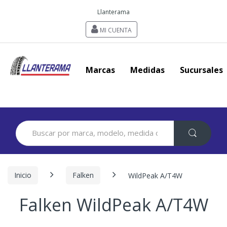
Llanterama
MI CUENTA
Marcas
Medidas
Sucursales
Search
for:
Inicio
Falken
WildPeak A/T4W
Falken WildPeak A/T4W