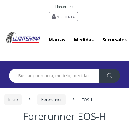
Llanterama
MI CUENTA
Marcas
Medidas
Sucursales
Search
for:
Inicio
Forerunner
EOS-H
Forerunner EOS-H