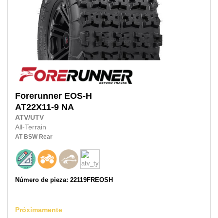
Forerunner
EOS-H
AT22X11-9
NA
ATV/UTV
All-Terrain
AT
BSW
Rear
Número de pieza: 22119FREOSH
Próximamente