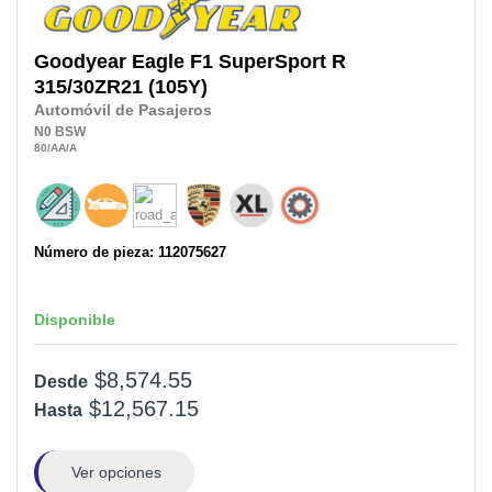
Goodyear
Eagle F1 SuperSport R
315/30ZR21
(105Y)
Automóvil de Pasajeros
N0
BSW
80
/AA
/A
Número de pieza: 112075627
Disponible
$8,574.55
Desde
$12,567.15
Hasta
Ver opciones