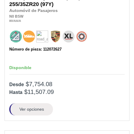
255/35ZR20
(97Y)
Automóvil de Pasajeros
N0
BSW
80
/AA
/A
Número de pieza: 112072627
Disponible
$7,754.08
Desde
$11,507.09
Hasta
Ver opciones