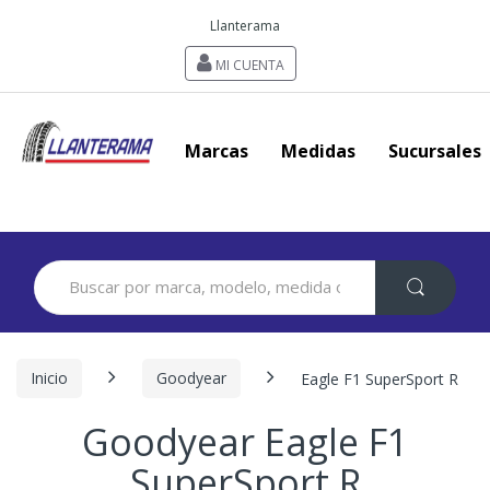
Llanterama
MI CUENTA
Marcas
Medidas
Sucursales
Search
for:
Inicio
Goodyear
Eagle F1 SuperSport R
Goodyear Eagle F1
SuperSport R