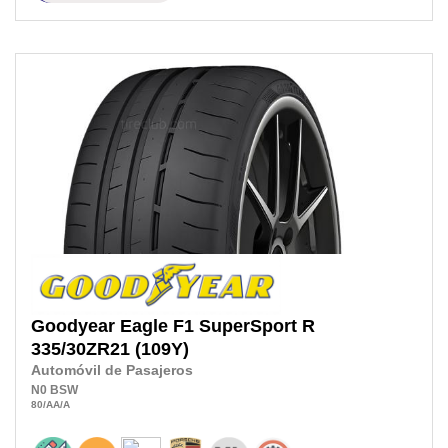
Goodyear
Eagle F1 SuperSport R
335/30ZR21
(109Y)
Automóvil de Pasajeros
N0
BSW
80
/AA
/A