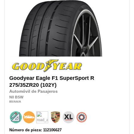
Goodyear
Eagle F1 SuperSport R
275/35ZR20
(102Y)
Automóvil de Pasajeros
N0
BSW
80
/AA
/A
Número de pieza: 112106627