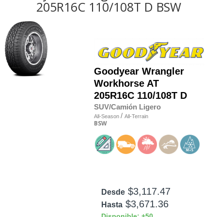
205R16C 110/108T D BSW
Goodyear
Wrangler
Workhorse AT
205R16C 110/108T D
SUV/Camión Ligero
/
All-Season
All-Terrain
BSW
$3,117.47
Desde
$3,671.36
Hasta
Disponible: +50