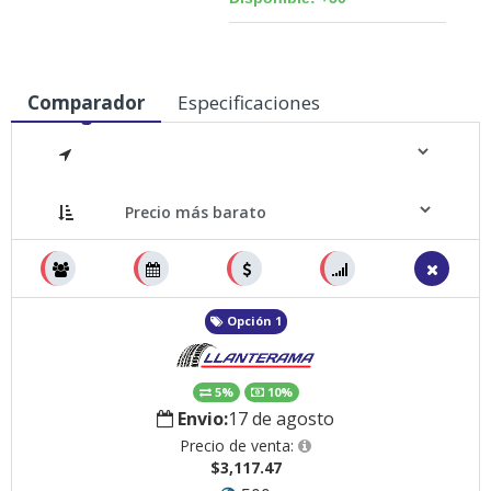
Comparador
Especificaciones
Medidas
Opción 1
5%
10%
Envio:
17 de agosto
Precio de venta:
$3,117.47