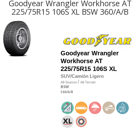
Goodyear Wrangler Workhorse AT
225/75R15 106S XL BSW 360/A/B
Goodyear
Wrangler
Workhorse AT
225/75R15 106S XL
SUV/Camión Ligero
/
All-Season
All-Terrain
BSW
360
/A
/B