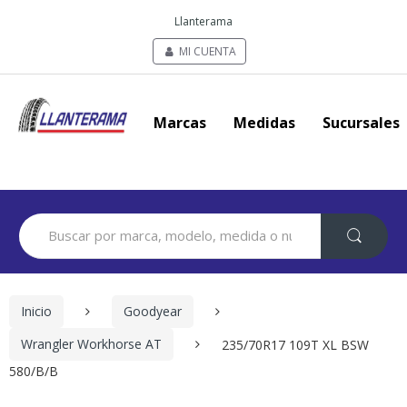
Llanterama
MI CUENTA
Marcas
Medidas
Sucursales
Search
for:
Inicio
Goodyear
Wrangler Workhorse AT
235/70R17 109T XL BSW
580/B/B