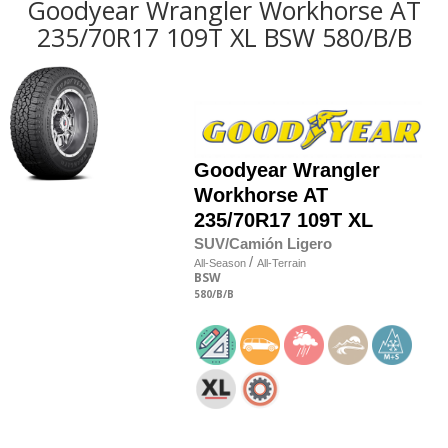
Goodyear Wrangler Workhorse AT
235/70R17 109T XL BSW 580/B/B
Goodyear
Wrangler
Workhorse AT
235/70R17 109T XL
SUV/Camión Ligero
/
All-Season
All-Terrain
BSW
580
/B
/B