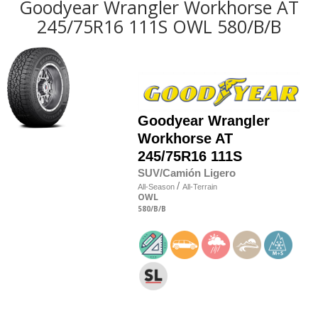
Goodyear Wrangler Workhorse AT
245/75R16 111S OWL 580/B/B
Goodyear
Wrangler
Workhorse AT
245/75R16 111S
SUV/Camión Ligero
/
All-Season
All-Terrain
OWL
580
/B
/B