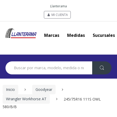
Llanterama
MI CUENTA
Marcas
Medidas
Sucursales
Search
for:
Inicio
Goodyear
Wrangler Workhorse AT
245/75R16 111S OWL
580/B/B