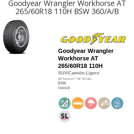
Goodyear Wrangler Workhorse AT
265/60R18 110H BSW 360/A/B
Goodyear
Wrangler
Workhorse AT
265/60R18 110H
SUV/Camión Ligero
/
All-Season
All-Terrain
BSW
360
/A
/B