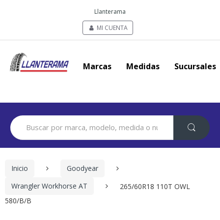
Llanterama
MI CUENTA
Marcas
Medidas
Sucursales
Search
for:
Inicio
Goodyear
Wrangler Workhorse AT
265/60R18 110T OWL
580/B/B