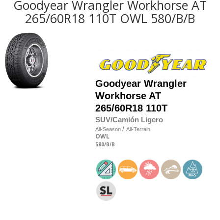
Goodyear Wrangler Workhorse AT
265/60R18 110T OWL 580/B/B
Goodyear
Wrangler
Workhorse AT
265/60R18 110T
SUV/Camión Ligero
/
All-Season
All-Terrain
OWL
580
/B
/B