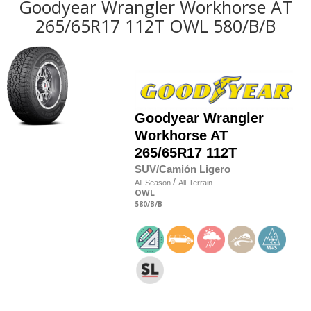
Goodyear Wrangler Workhorse AT
265/65R17 112T OWL 580/B/B
Goodyear
Wrangler
Workhorse AT
265/65R17 112T
SUV/Camión Ligero
/
All-Season
All-Terrain
OWL
580
/B
/B