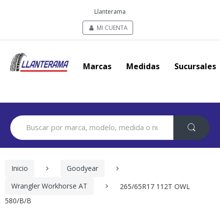
Llanterama
MI CUENTA
Marcas
Medidas
Sucursales
Search
for:
Inicio
Goodyear
Wrangler Workhorse AT
265/65R17 112T OWL
580/B/B