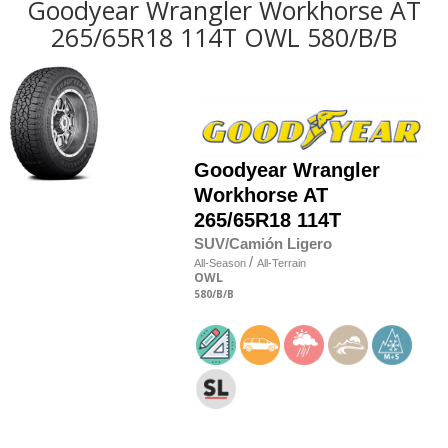
Goodyear Wrangler Workhorse AT
265/65R18 114T OWL 580/B/B
Goodyear
Wrangler
Workhorse AT
265/65R18 114T
SUV/Camión Ligero
/
All-Season
All-Terrain
OWL
580
/B
/B