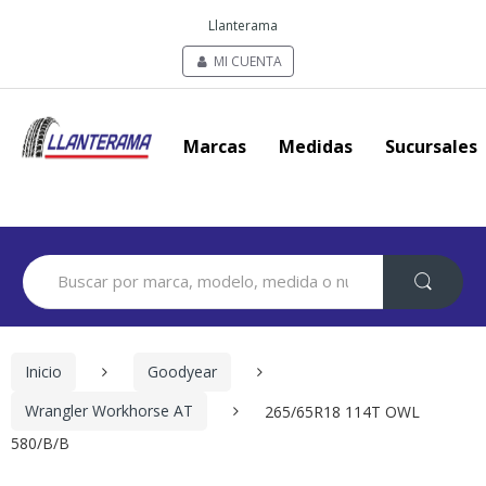
Llanterama
MI CUENTA
Marcas
Medidas
Sucursales
Search
for:
Inicio
Goodyear
Wrangler Workhorse AT
265/65R18 114T OWL
580/B/B