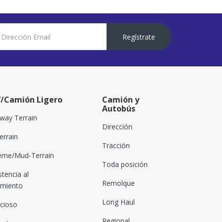
Regístrate
/Camión Ligero
Camión y
Autobús
way Terrain
Dirección
Terrain
Tracción
eme/Mud-Terrain
Toda posición
stencia al
Remolque
amiento
Long Haul
ncioso
Regional