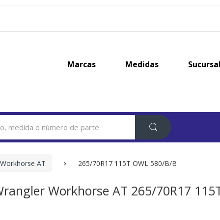
Marcas
Medidas
Sucursa
 Workhorse AT
265/70R17 115T OWL 580/B/B
rangler Workhorse AT 265/70R17 115