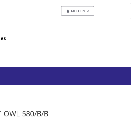
MI CUENTA
les
T OWL 580/B/B