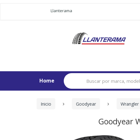
Llanterama
Search
Home
for:
Inicio
Goodyear
Wrangler
Goodyear W