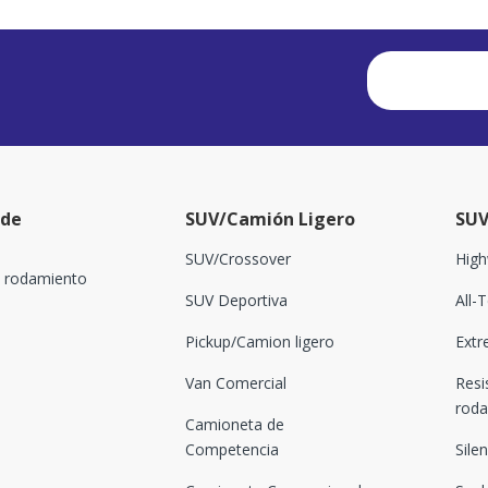
 de
SUV/Camión Ligero
SUV
SUV/Crossover
High
l rodamiento
SUV Deportiva
All-
Pickup/Camion ligero
Extr
Van Comercial
Resi
rod
Camioneta de
Competencia
Sile