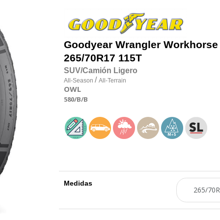
Goodyear
Wrangler Workhorse
265/70R17 115T
SUV/Camión Ligero
/
All-Season
All-Terrain
OWL
580
/B
/B
Medidas