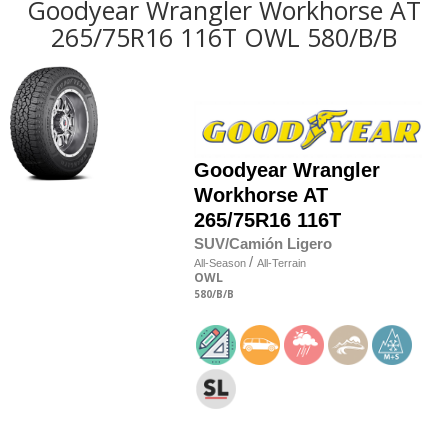
Goodyear Wrangler Workhorse AT
265/75R16 116T OWL 580/B/B
Goodyear
Wrangler
Workhorse AT
265/75R16 116T
SUV/Camión Ligero
/
All-Season
All-Terrain
OWL
580
/B
/B