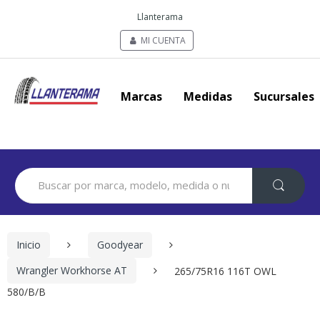
Llanterama
MI CUENTA
Marcas
Medidas
Sucursales
Search
for:
Inicio
Goodyear
Wrangler Workhorse AT
265/75R16 116T OWL
580/B/B