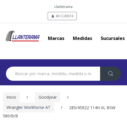
Llanterama
MI CUENTA
Marcas
Medidas
Sucursales
Search
for:
Inicio
Goodyear
Wrangler Workhorse AT
285/45R22 114H XL BSW
580/B/B