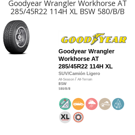
Goodyear Wrangler Workhorse AT
285/45R22 114H XL BSW 580/B/B
Goodyear
Wrangler
Workhorse AT
285/45R22 114H XL
SUV/Camión Ligero
/
All-Season
All-Terrain
BSW
580
/B
/B