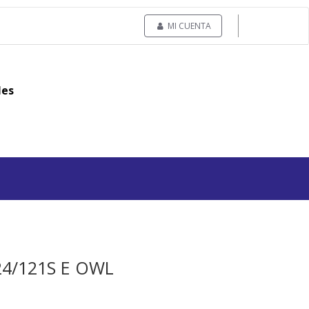
MI CUENTA
les
24/121S E OWL