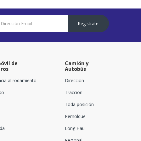
Regístrate
óvil de
Camión y
eros
Autobús
ncia al rodamiento
Dirección
oso
Tracción
Toda posición
Remolque
ada
Long Haul
Regional