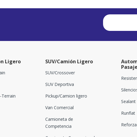
n Ligero
SUV/Camión Ligero
Autom
Pasaj
ain
SUV/Crossover
Resiste
SUV Deportiva
Silenci
Terrain
Pickup/Camion ligero
Sealant
Van Comercial
Runflat
Camioneta de
Reforz
Competencia