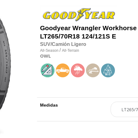
Goodyear
Wrangler Workhorse
LT265/70R18 124/121S E
SUV/Camión Ligero
/
All-Season
All-Terrain
OWL
Medidas