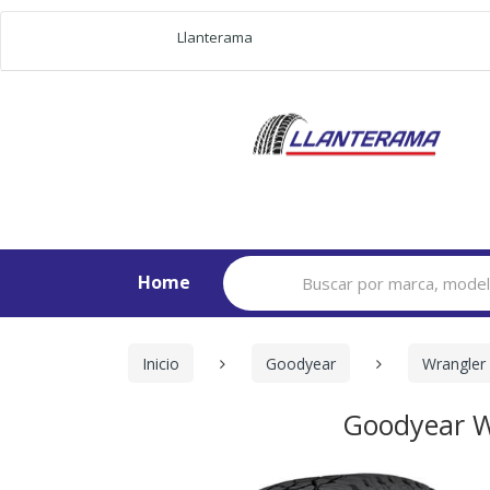
Llanterama
Search
Home
for:
Inicio
Goodyear
Wrangler
Goodyear W