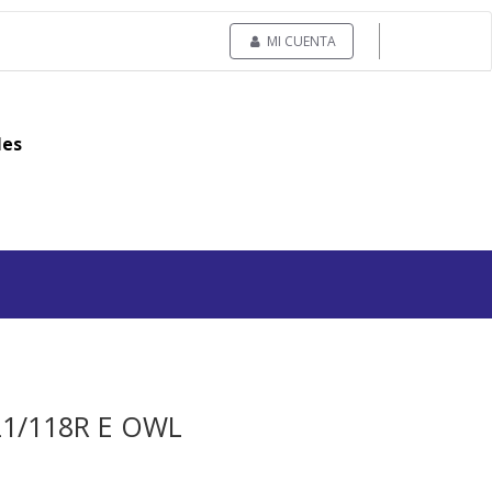
MI CUENTA
les
21/118R E OWL