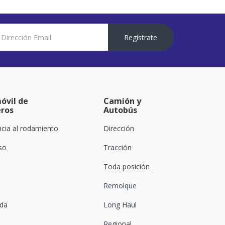
Regístrate
óvil de
Camión y
eros
Autobús
ncia al rodamiento
Dirección
oso
Tracción
Toda posición
Remolque
ada
Long Haul
Regional