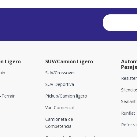
n Ligero
SUV/Camión Ligero
Autom
Pasaj
ain
SUV/Crossover
Resiste
SUV Deportiva
Silenci
Terrain
Pickup/Camion ligero
Sealant
Van Comercial
Runflat
Camioneta de
Reforz
Competencia