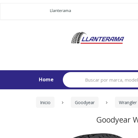
Llanterama
Search
Home
for:
Inicio
Goodyear
Wrangler
Goodyear W