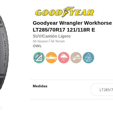
Goodyear
Wrangler Workhorse
LT285/70R17 121/118R E
SUV/Camión Ligero
/
All-Season
All-Terrain
OWL
Medidas