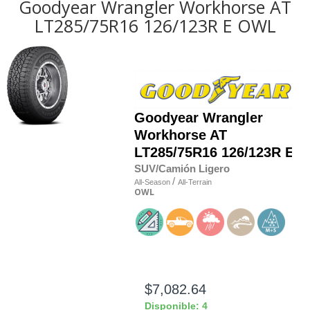
Goodyear Wrangler Workhorse AT
LT285/75R16 126/123R E OWL
Goodyear
Wrangler
Workhorse AT
LT285/75R16 126/123R E
SUV/Camión Ligero
/
All-Season
All-Terrain
OWL
$7,082.64
Disponible: 4