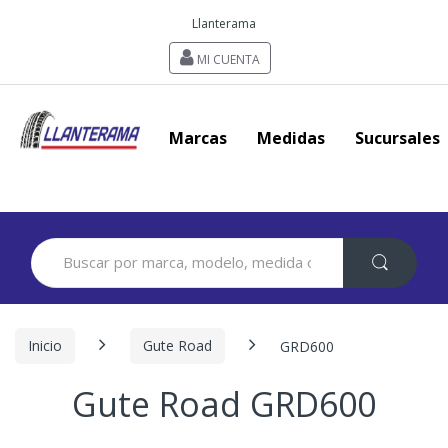
Llanterama
MI CUENTA
Marcas
Medidas
Sucursales
Search
for:
Inicio
Gute Road
GRD600
Gute Road GRD600