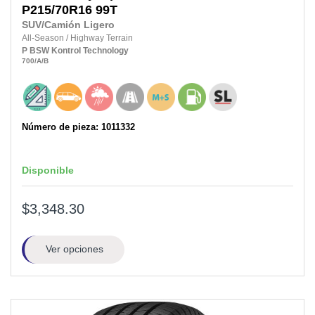
P215/70R16
99T
SUV/Camión Ligero
All-Season
/
Highway Terrain
P
BSW
Kontrol Technology
700
/A
/B
Número de pieza: 1011332
Disponible
$3,348.30
Ver opciones