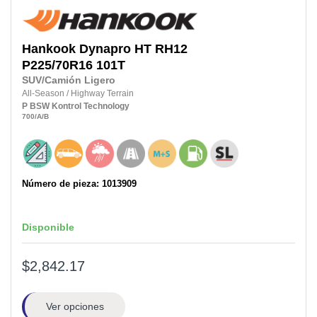
Hankook
Dynapro HT RH12
P225/70R16
101T
SUV/Camión Ligero
All-Season
/
Highway Terrain
P
BSW
Kontrol Technology
700
/A
/B
Número de pieza: 1013909
Disponible
$2,842.17
Ver opciones