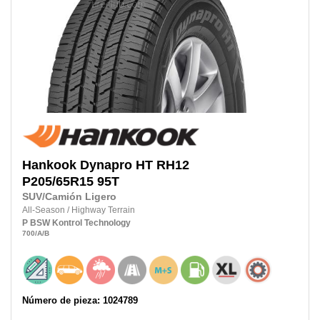
Hankook
Dynapro HT RH12
P205/65R15
95T
SUV/Camión Ligero
All-Season
/
Highway Terrain
P
BSW
Kontrol Technology
700
/A
/B
Número de pieza: 1024789