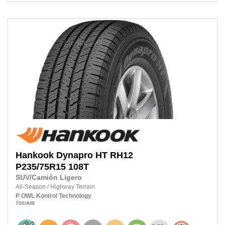
Hankook
Dynapro HT RH12
P235/75R15
108T
SUV/Camión Ligero
All-Season
/
Highway Terrain
P
OWL
Kontrol Technology
700
/A
/B