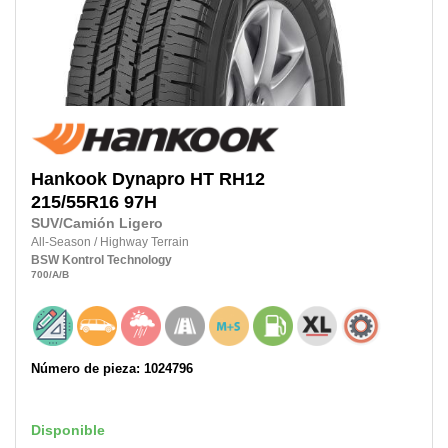
Hankook
Dynapro HT RH12
215/55R16
97H
SUV/Camión Ligero
All-Season
/
Highway Terrain
BSW
Kontrol Technology
700
/A
/B
Número de pieza: 1024796
Disponible