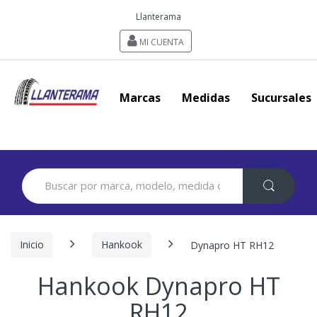
Llanterama
MI CUENTA
Marcas
Medidas
Sucursales
Search
for:
Inicio
Hankook
Dynapro HT RH12
Hankook Dynapro HT
RH12