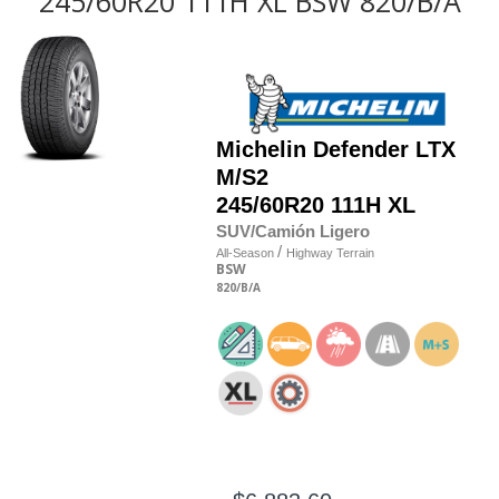
245/60R20 111H XL BSW 820/B/A
Michelin
Defender LTX
M/S2
245/60R20 111H XL
SUV/Camión Ligero
/
All-Season
Highway Terrain
BSW
820
/B
/A