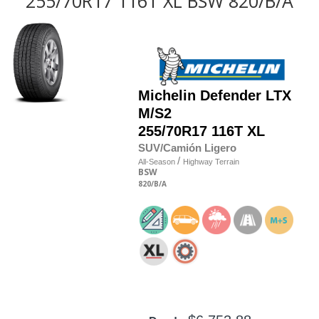
255/70R17 116T XL BSW 820/B/A
Michelin
Defender LTX
M/S2
255/70R17 116T XL
SUV/Camión Ligero
/
All-Season
Highway Terrain
BSW
820
/B
/A