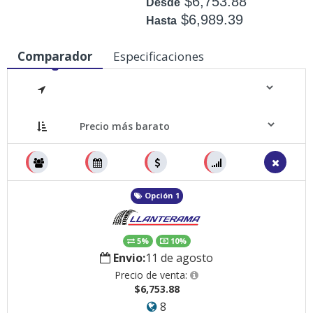
$6,753.88
Desde
$6,989.39
Hasta
Disponible: 20
Comparador
Especificaciones
Medidas
Opción 1
5%
10%
Envio:
11 de agosto
Precio de venta:
$6,753.88
8