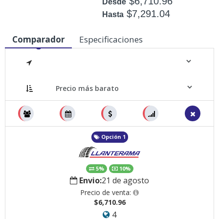
$6,710.96
Desde
$7,291.04
Hasta
Disponible: 29
Comparador
Especificaciones
Medidas
Opción 1
5%
10%
Envio:
21 de agosto
Precio de venta:
$6,710.96
4