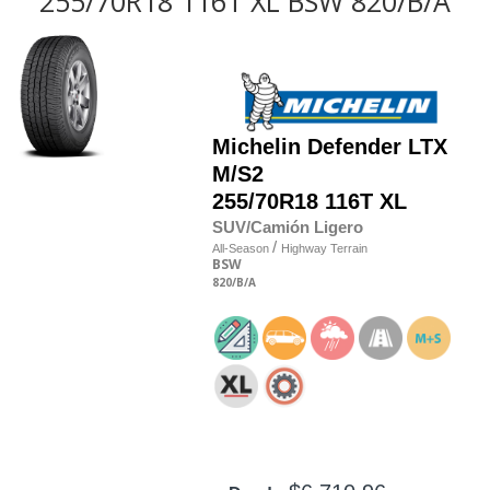
255/70R18 116T XL BSW 820/B/A
Michelin
Defender LTX
M/S2
255/70R18 116T XL
SUV/Camión Ligero
/
All-Season
Highway Terrain
BSW
820
/B
/A