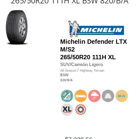
265/50R20 111H XL BSW 820/B/A
Michelin
Defender LTX
M/S2
265/50R20 111H XL
SUV/Camión Ligero
/
All-Season
Highway Terrain
BSW
820
/B
/A