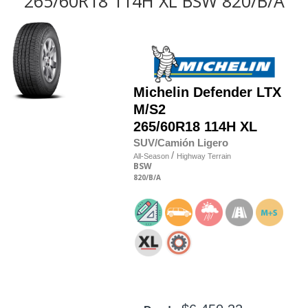
265/60R18 114H XL BSW 820/B/A
Michelin
Defender LTX
M/S2
265/60R18 114H XL
SUV/Camión Ligero
/
All-Season
Highway Terrain
BSW
820
/B
/A