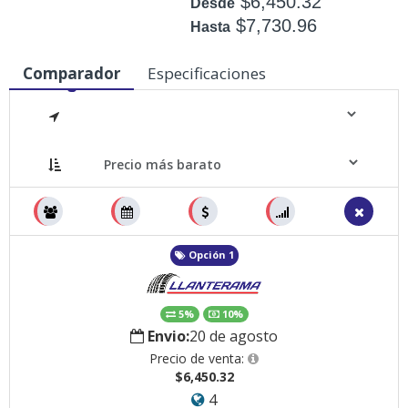
$6,450.32
Desde
$7,730.96
Hasta
Disponible: 43
Comparador
Especificaciones
Medidas
Opción 1
5%
10%
Envio:
20 de agosto
Precio de venta:
$6,450.32
4