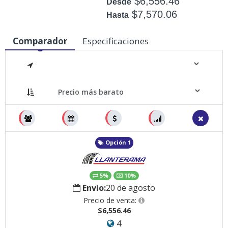
$6,556.46
Desde
$7,570.06
Hasta
Disponible: 14
Comparador
Especificaciones
Medidas
Opción 1
5%
10%
Envio:
20 de agosto
Precio de venta:
$6,556.46
4