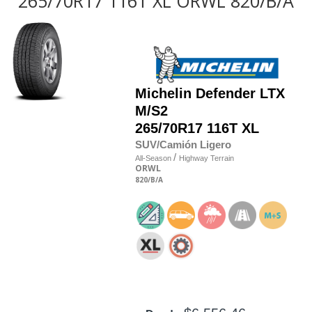
265/70R17 116T XL ORWL 820/B/A
Michelin
Defender LTX
M/S2
265/70R17 116T XL
SUV/Camión Ligero
/
All-Season
Highway Terrain
ORWL
820
/B
/A