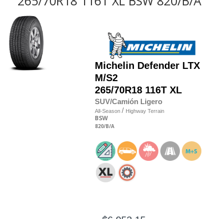
265/70R18 116T XL BSW 820/B/A
Michelin
Defender LTX
M/S2
265/70R18 116T XL
SUV/Camión Ligero
/
All-Season
Highway Terrain
BSW
820
/B
/A