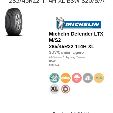
285/45R22 114H XL BSW 820/B/A
Michelin
Defender LTX
M/S2
285/45R22 114H XL
SUV/Camión Ligero
/
All-Season
Highway Terrain
BSW
820
/B
/A