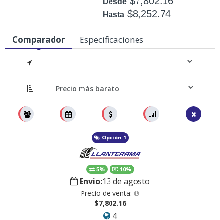
$7,802.16
Desde
$8,252.74
Hasta
Disponible: 49
Comparador
Especificaciones
Medidas
Opción 1
5%
10%
Envio:
13 de agosto
Precio de venta:
$7,802.16
4