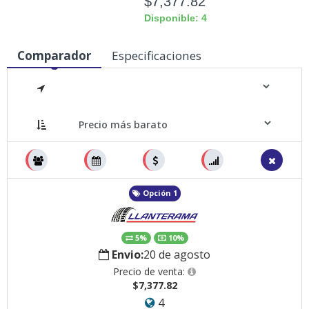
$7,377.82
Disponible: 4
Comparador
Especificaciones
Medidas
Opción 1
5%
10%
Envio:
20 de agosto
Precio de venta:
$7,377.82
4