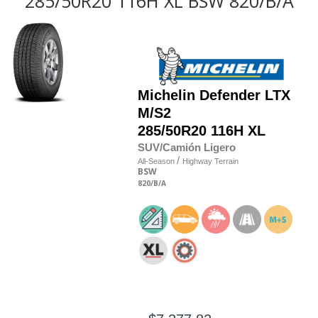
285/50R20 116H XL BSW 820/B/A
Michelin
Defender LTX
M/S2
285/50R20 116H XL
SUV/Camión Ligero
/
All-Season
Highway Terrain
BSW
820
/B
/A