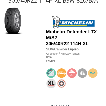
305/40R22 114H XL BSW 820/B/A
Michelin
Defender LTX
M/S2
305/40R22 114H XL
SUV/Camión Ligero
/
All-Season
Highway Terrain
BSW
820
/B
/A