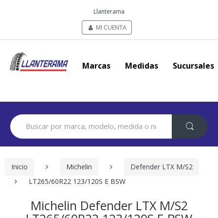
Llanterama
MI CUENTA
Marcas
Medidas
Sucursales
Search
for:
Inicio
Michelin
Defender LTX M/S2
LT265/60R22 123/120S E BSW
Michelin Defender LTX M/S2