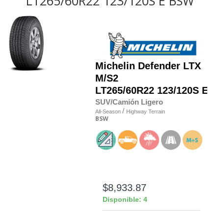
LT265/60R22 123/120S E BSW
Michelin
Defender LTX
M/S2
LT265/60R22 123/120S E
SUV/Camión Ligero
/
All-Season
Highway Terrain
BSW
$8,933.87
Disponible: 4