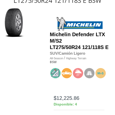
LT275/50R24 121/118S E BSW
Michelin
Defender LTX
M/S2
LT275/50R24 121/118S E
SUV/Camión Ligero
/
All-Season
Highway Terrain
BSW
$12,225.86
Disponible: 4