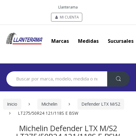
Llanterama
MI CUENTA
Marcas
Medidas
Sucursales
Search
for:
Inicio
Michelin
Defender LTX M/S2
LT275/50R24 121/118S E BSW
Michelin Defender LTX M/S2